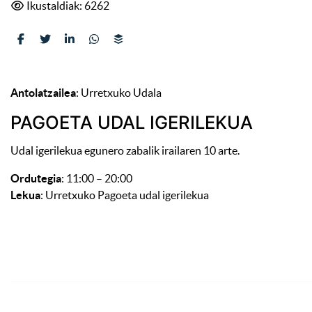
Ikustaldiak: 6262
Antolatzailea
: Urretxuko Udala
PAGOETA UDAL IGERILEKUA
Udal igerilekua egunero zabalik irailaren 10 arte.
Ordutegia
: 11:00 – 20:00
Lekua
: Urretxuko Pagoeta udal igerilekua