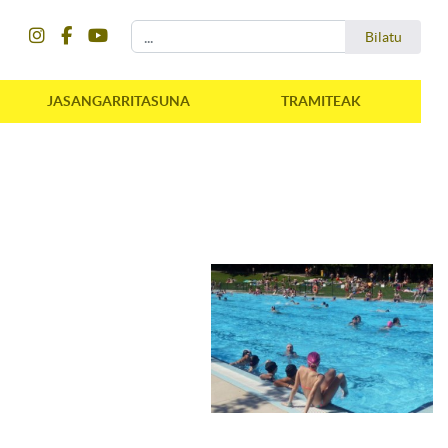
instagram
facebook
youtube
Bilatu
Bilatu
JASANGARRITASUNA
TRAMITEAK