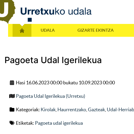
UDALA
GIZARTE EKINTZA
Pagoeta Udal Igerilekua
Hasi 16.06.2023 00:00 bukatu 10.09.2023 00:00
Pagoeta Udal Igerilekua (Urretxu)
Kategoriak:
Kirolak
,
Haurrentzako
,
Gazteak
,
Udal-Herriab
Etiketak:
Pagoeta udal igerilekua