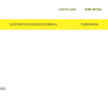
Select your language
ZURE IRITZIA
CASTELLANO
SUSTAPEN SOZIOKULTURALA
TURISMOA
iziz