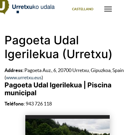
Select your language
CASTELLANO
Pagoeta Udal
Igerilekua (Urretxu)
Address:
Pagoeta Auz., 6, 20700 Urretxu, Gipuzkoa, Spain
(
www.urretxu.eus
)
Pagoeta Udal Igerilekua | Piscina
municipal
Teléfono
: 943 726 118