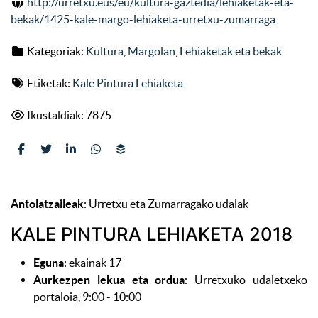
http://urretxu.eus/eu/kultura-gaztedia/lehiaketak-eta-
bekak/1425-kale-margo-lehiaketa-urretxu-zumarraga
Kategoriak:
Kultura
,
Margolan
,
Lehiaketak eta bekak
Etiketak:
Kale Pintura Lehiaketa
Ikustaldiak: 7875
Antolatzaileak
: Urretxu eta Zumarragako udalak
KALE PINTURA LEHIAKETA 2018
Eguna
: ekainak 17
Aurkezpen lekua eta ordua
: Urretxuko udaletxeko
portaloia, 9:00 - 10:00