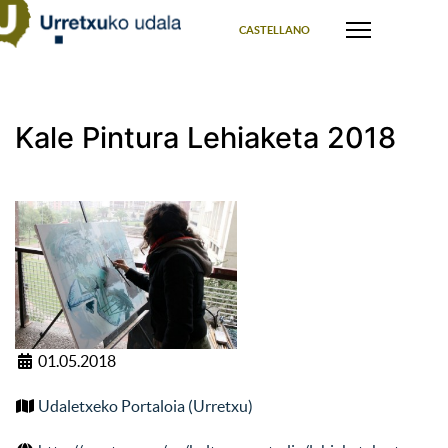
Select your language
CASTELLANO
Kale Pintura Lehiaketa 2018
01.05.2018
Udaletxeko Portaloia (Urretxu)