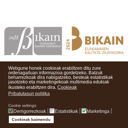
Webgune honek cookieak erabiltzen ditu zure
ordenagailuan informazioa gordetzeko. Batzuk
beharrezkoak dira nabigatzeko, besteak estatistikak
Kontaktuak
Erabilera baldintzak
Lege oharra
Berriak
jasotzeko eta marketingekoak multimedia edukiak
ikusteko erabiltzen dira.
Cookieak
Zure iritzia
Pribatutasun politika
Cookie settings:
instagram
facebook
youtube
Derrigorrezkoak
Estatistikak
Marketinga
Cookieak baimendu