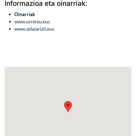
Informazioa eta oinarriak:
Oinarriak
www.urretxu.eus
www.zelaiarizti.eus