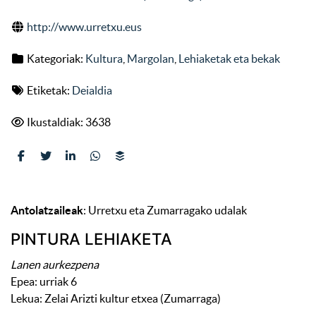
http://www.urretxu.eus
Kategoriak:
Kultura
,
Margolan
,
Lehiaketak eta bekak
Etiketak:
Deialdia
Ikustaldiak: 3638
Antolatzaileak
: Urretxu eta Zumarragako udalak
PINTURA LEHIAKETA
Lanen aurkezpena
Epea: urriak 6
Lekua: Zelai Arizti kultur etxea (Zumarraga)