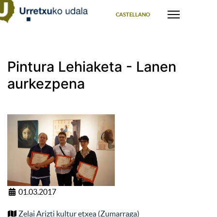
Select your language
CASTELLANO
Pintura Lehiaketa - Lanen
aurkezpena
01.03.2017
Zelai Arizti kultur etxea (Zumarraga)