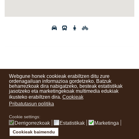
Webgune honek cookieak erabiltzen ditu zure
ordenagailuan informazioa gordetzeko. Batzuk
beharrezkoak dira nabigatzeko, besteak estatistikak
Kontaktuak
Erabilera baldintzak
Lege oharra
Berriak
jasotzeko eta marketingekoak multimedia edukiak
ikusteko erabiltzen dira.
Cookieak
Zure iritzia
Pribatutasun politika
Cookie settings:
instagram
facebook
youtube
Derrigorrezkoak
Estatistikak
Marketinga
Cookieak baimendu