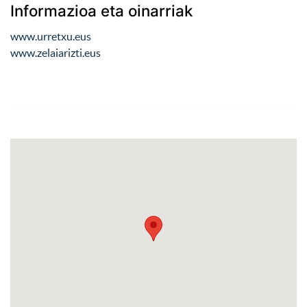
Informazioa eta oinarriak
www.urretxu.eus
www.zelaiarizti.eus