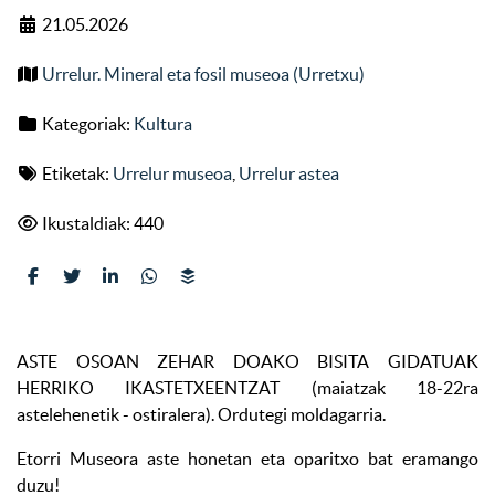
21.05.2026
Urrelur. Mineral eta fosil museoa (Urretxu)
Kategoriak:
Kultura
Etiketak:
Urrelur museoa
,
Urrelur astea
Ikustaldiak: 440
ASTE OSOAN ZEHAR DOAKO BISITA GIDATUAK
HERRIKO IKASTETXEENTZAT (maiatzak 18-22ra
astelehenetik - ostiralera). Ordutegi moldagarria.
Etorri Museora aste honetan eta oparitxo bat eramango
duzu!