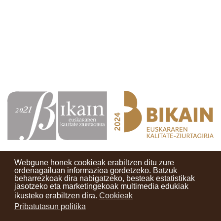
Webgune honek cookieak erabiltzen ditu zure
ordenagailuan informazioa gordetzeko. Batzuk
beharrezkoak dira nabigatzeko, besteak estatistikak
Kontaktuak
Erabilera baldintzak
Lege oharra
Berriak
jasotzeko eta marketingekoak multimedia edukiak
ikusteko erabiltzen dira.
Cookieak
Zure iritzia
Pribatutasun politika