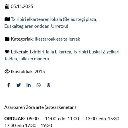
05.11.2025
Txiribiri elkartearen lokala (Belaustegi plaza,
Euskaltegiaren ondoan. Urretxu)
Kategoriak:
Ikastaroak eta tailerrak
Etiketak:
Txiribiri Taila Elkartea
,
Txiribiri Euskal Zizelkari
Taldea
,
Talla en madera
Ikustaldiak: 2015
Azaroaren 26ra arte (asteazkenetan)
ORDUAK
: 09:00 – 11:00 edo 11:00 – 13:00 edo 15:30 –
17:30 edo 17:30 – 19:30