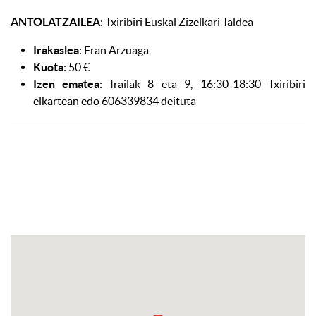
ANTOLATZAILEA
: Txiribiri Euskal Zizelkari Taldea
Irakaslea
: Fran Arzuaga
Kuota
: 50 €
Izen ematea
: Irailak 8 eta 9, 16:30-18:30 Txiribiri
elkartean edo 606339834 deituta