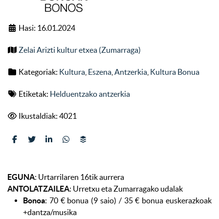
Hasi: 16.01.2024
Zelai Arizti kultur etxea (Zumarraga)
Kategoriak:
Kultura
,
Eszena
,
Antzerkia
,
Kultura Bonua
Etiketak:
Helduentzako antzerkia
Ikustaldiak: 4021
EGUNA
: Urtarrilaren 16tik aurrera
ANTOLATZAILEA
: Urretxu eta Zumarragako udalak
Bonoa
: 70 € bonua (9 saio) / 35 € bonua euskerazkoak
+dantza/musika