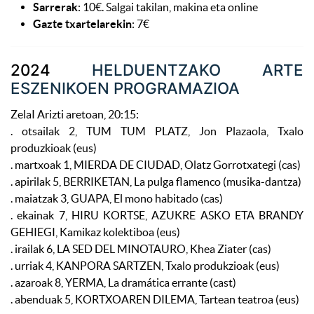
Sarrerak
: 10€. Salgai takilan, makina eta online
Gazte txartelarekin
: 7€
2024
HELDUENTZAKO ARTE
ESZENIKOEN PROGRAMAZIOA
ZelaI Arizti aretoan, 20:15:
. otsailak 2, TUM TUM PLATZ, Jon Plazaola, Txalo
produzkioak (eus)
. martxoak 1, MIERDA DE CIUDAD, Olatz Gorrotxategi (cas)
. apirilak 5, BERRIKETAN, La pulga flamenco (musika-dantza)
. maiatzak 3, GUAPA, El mono habitado (cas)
. ekainak 7, HIRU KORTSE, AZUKRE ASKO ETA BRANDY
GEHIEGI, Kamikaz kolektiboa (eus)
. irailak 6, LA SED DEL MINOTAURO, Khea Ziater (cas)
. urriak 4, KANPORA SARTZEN, Txalo produkzioak (eus)
. azaroak 8, YERMA, La dramática errante (cast)
. abenduak 5, KORTXOAREN DILEMA, Tartean teatroa (eus)