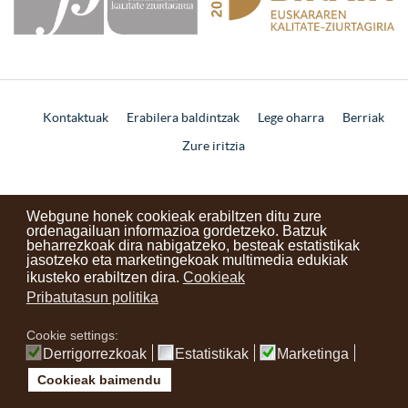
Kontaktuak
Erabilera baldintzak
Lege oharra
Berriak
Zure iritzia
instagram
facebook
youtube
Webgune honek cookieak erabiltzen ditu zure
ordenagailuan informazioa gordetzeko. Batzuk
beharrezkoak dira nabigatzeko, besteak estatistikak
jasotzeko eta marketingekoak multimedia edukiak
ikusteko erabiltzen dira.
Cookieak
Pribatutasun politika
Cookie settings:
Derrigorrezkoak
Estatistikak
Marketinga
Cookieak baimendu