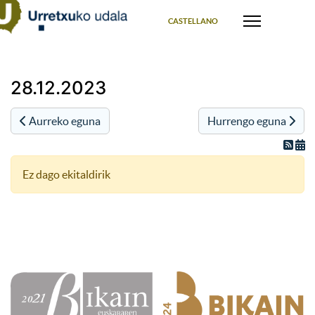
Select your language
CASTELLANO
28.12.2023
Aurreko eguna
Hurrengo eguna
Ez dago ekitaldirik