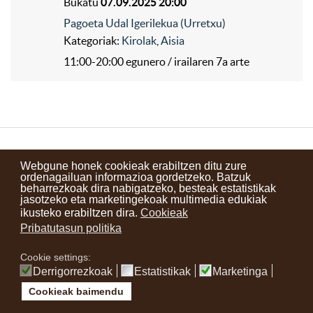
Bukatu
07.09.2025 20:00
Pagoeta Udal Igerilekua (Urretxu)
Kategoriak:
Kirolak
,
Aisia
11:00-20:00 egunero / irailaren 7a arte
Kontaktuak
Erabilera baldintzak
Lege oharra
Berriak
Webgune honek cookieak erabiltzen ditu zure
ordenagailuan informazioa gordetzeko. Batzuk
Zure iritzia
beharrezkoak dira nabigatzeko, besteak estatistikak
jasotzeko eta marketingekoak multimedia edukiak
ikusteko erabiltzen dira.
Cookieak
instagram
facebook
youtube
Pribatutasun politika
Cookie settings:
Derrigorrezkoak
Estatistikak
Marketinga
Cookieak baimendu