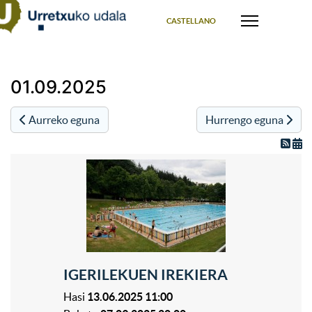
Select your language
CASTELLANO
01.09.2025
Aurreko eguna
Hurrengo eguna
IGERILEKUEN IREKIERA
Hasi
13.06.2025 11:00