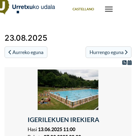
Select your language
CASTELLANO
23.08.2025
Aurreko eguna
Hurrengo eguna
IGERILEKUEN IREKIERA
Hasi
13.06.2025 11:00