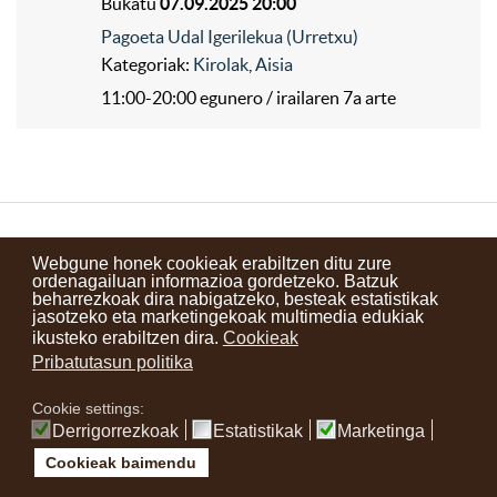
Bukatu
07.09.2025 20:00
Pagoeta Udal Igerilekua (Urretxu)
Kategoriak:
Kirolak
,
Aisia
11:00-20:00 egunero / irailaren 7a arte
Kontaktuak
Erabilera baldintzak
Lege oharra
Berriak
Webgune honek cookieak erabiltzen ditu zure
ordenagailuan informazioa gordetzeko. Batzuk
Zure iritzia
beharrezkoak dira nabigatzeko, besteak estatistikak
jasotzeko eta marketingekoak multimedia edukiak
ikusteko erabiltzen dira.
Cookieak
instagram
facebook
youtube
Pribatutasun politika
Cookie settings:
Derrigorrezkoak
Estatistikak
Marketinga
Cookieak baimendu