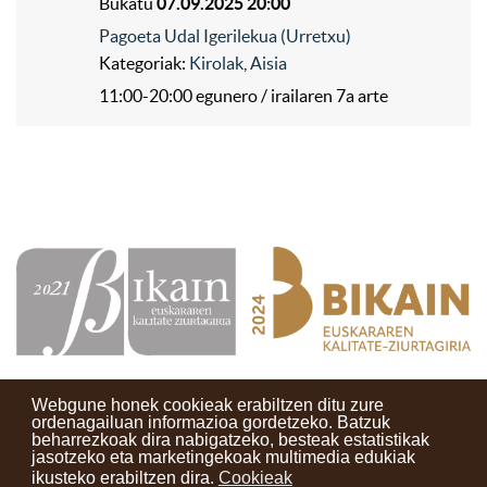
Bukatu
07.09.2025 20:00
Pagoeta Udal Igerilekua (Urretxu)
Kategoriak:
Kirolak
,
Aisia
11:00-20:00 egunero / irailaren 7a arte
Webgune honek cookieak erabiltzen ditu zure
ordenagailuan informazioa gordetzeko. Batzuk
beharrezkoak dira nabigatzeko, besteak estatistikak
Kontaktuak
Erabilera baldintzak
Lege oharra
Berriak
jasotzeko eta marketingekoak multimedia edukiak
ikusteko erabiltzen dira.
Cookieak