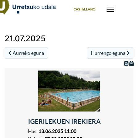
Select your language
CASTELLANO
21.07.2025
Aurreko eguna
Hurrengo eguna
IGERILEKUEN IREKIERA
Hasi
13.06.2025 11:00