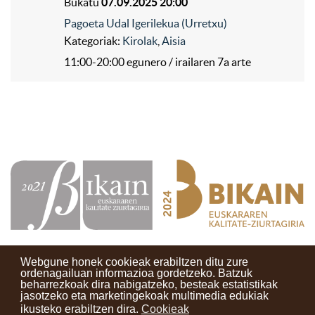
Bukatu
07.09.2025 20:00
Pagoeta Udal Igerilekua (Urretxu)
Kategoriak:
Kirolak
,
Aisia
11:00-20:00 egunero / irailaren 7a arte
Webgune honek cookieak erabiltzen ditu zure
ordenagailuan informazioa gordetzeko. Batzuk
beharrezkoak dira nabigatzeko, besteak estatistikak
Kontaktuak
Erabilera baldintzak
Lege oharra
Berriak
jasotzeko eta marketingekoak multimedia edukiak
ikusteko erabiltzen dira.
Cookieak