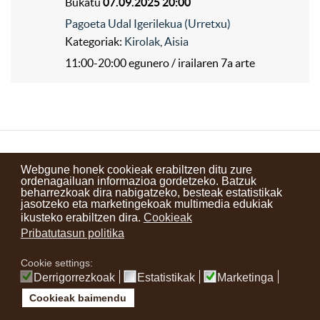
Bukatu
07.09.2025 20:00
Pagoeta Udal Igerilekua (Urretxu)
Kategoriak:
Kirolak
,
Aisia
11:00-20:00 egunero / irailaren 7a arte
Kontaktuak
Erabilera baldintzak
Lege oharra
Berriak
Webgune honek cookieak erabiltzen ditu zure
ordenagailuan informazioa gordetzeko. Batzuk
Zure iritzia
beharrezkoak dira nabigatzeko, besteak estatistikak
jasotzeko eta marketingekoak multimedia edukiak
ikusteko erabiltzen dira.
Cookieak
instagram
facebook
youtube
Pribatutasun politika
Cookie settings:
Derrigorrezkoak
Estatistikak
Marketinga
Cookieak baimendu