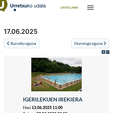
Select your language
CASTELLANO
17.06.2025
Aurreko eguna
Hurrengo eguna
IGERILEKUEN IREKIERA
Hasi
13.06.2025 11:00