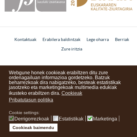
Kontaktuak
Erabilera baldintzak
Lege oharra
Berriak
Zure iritzia
instagram
facebook
youtube
Webgune honek cookieak erabiltzen ditu zure
ordenagailuan informazioa gordetzeko. Batzuk
beharrezkoak dira nabigatzeko, besteak estatistikak
jasotzeko eta marketingekoak multimedia edukiak
ikusteko erabiltzen dira.
Cookieak
Pribatutasun politika
Cookie settings:
Derrigorrezkoak
Estatistikak
Marketinga
Cookieak baimendu