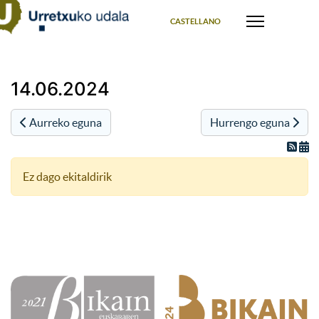
Select your language
CASTELLANO
14.06.2024
Aurreko eguna
Hurrengo eguna
Ez dago ekitaldirik