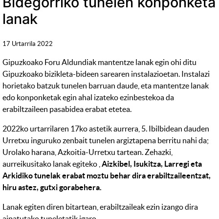
Bidegorriko tunelen konponketa
lanak
17 Urtarrila 2022
Gipuzkoako Foru Aldundiak mantentze lanak egin ohi ditu
Gipuzkoako bizikleta-bideen sarearen instalazioetan. Instalazi
horietako batzuk tunelen barruan daude, eta mantentze lanak
edo konponketak egin ahal izateko ezinbestekoa da
erabiltzaileen pasabidea erabat etetea.
2022ko urtarrilaren 17ko astetik aurrera, 5. Ibilbidean dauden
Urretxu inguruko zenbait tunelen argiztapena berritu nahi da;
Urolako harana, Azkoitia-Urretxu tartean. Zehazki,
aurreikusitako lanak egiteko ,
Aizkibel, Isukitza, Larregi eta
Arkidiko tunelak erabat moztu behar dira erabiltzaileentzat,
hiru astez, gutxi gorabehera.
Lanak egiten diren bitartean, erabiltzaileak ezin izango dira
aipatutako tuneletatik igaro.