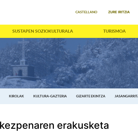
Select your language
ZURE IRITZIA
CASTELLANO
SUSTAPEN SOZIOKULTURALA
TURISMOA
KIROLAK
KULTURA-GAZTERIA
GIZARTE EKINTZA
JASANGARRI
rkezpenaren erakusketa