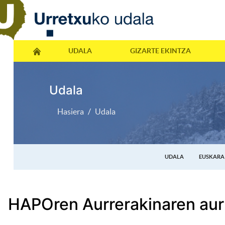
UDALA
GIZARTE EKINTZA
Udala
Hasiera
Udala
UDALA
EUSKARA
HAPOren Aurrerakinaren au