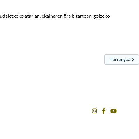
aletxeko atarian, ekainaren 8ra bitartean, goizeko
Bi
Hurrengo artiku
Hurrengoa
instagram
facebook
youtube