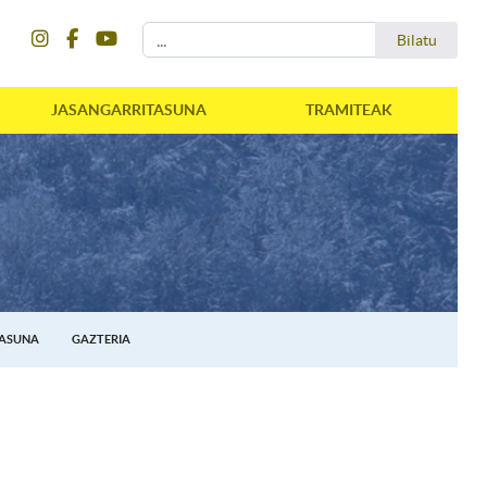
instagram
facebook
youtube
Bilatu
Bilatu
JASANGARRITASUNA
TRAMITEAK
TASUNA
GAZTERIA