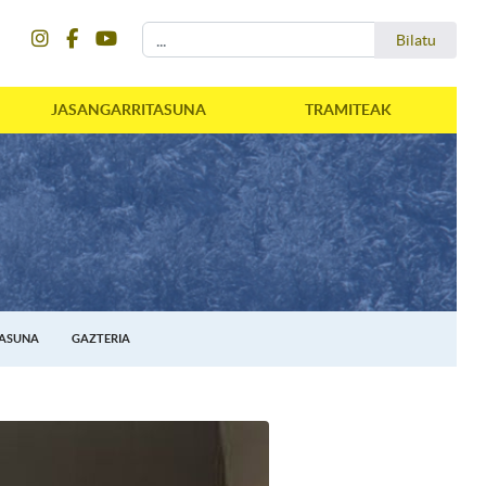
instagram
facebook
youtube
Bilatu
Bilatu
JASANGARRITASUNA
TRAMITEAK
TASUNA
GAZTERIA