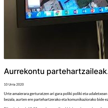
Aurrekontu partehartzaileak
10 Urria 2020
Urte amaierara gerturatzen ari gara poliki poliki eta udaletxea
bezala, aurten ere partehartzerako eta komunikaziorako bide ezb