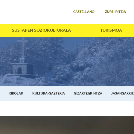
Select your language
ZURE IRITZIA
CASTELLANO
SUSTAPEN SOZIOKULTURALA
TURISMOA
KIROLAK
KULTURA-GAZTERIA
GIZARTE EKINTZA
JASANGARRI