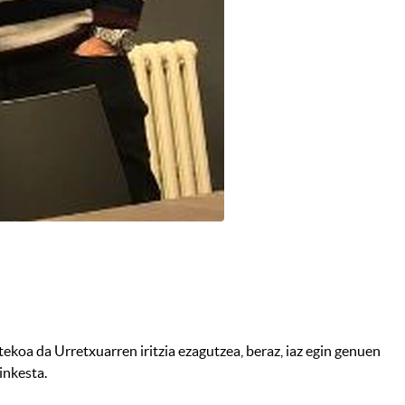
ekoa da Urretxuarren iritzia ezagutzea, beraz, iaz egin genuen
inkesta.