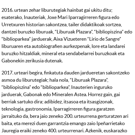
2016. urtean zehar liburutegiak hainbat gai ukitu ditu;
esaterako, Inauteriak, Joxe Mari Iparragirreren figura edo
Urretxuren historian sakontzea, tailer didaktikoak sortzea,
dantzei buruzko liburuak, “Liburuak Plazara”, “bibliopiszina” edo
“biblioparkea” jarduerak, Aixa Vizueteren “Lirio de Sangre”
liburuaren eta autobiografien aurkezpenak, lore eta landarei
buruzko hitzaldiak, mineral eta sendabelarrei buruzkoak eta
Gabonekin zerikusia dutenak.
2017. urteari begira, finkatuta dauden jardueretan sakontzeko
asmoa du liburutegiak; hala nola, “Liburuak Plazara”,
“bibliopiszina” edo “biblioparkea”, Inauterien inguruko
jarduerak, Gabonak edo Mineralen Astea. Horrez gain, gai
berriak sartuko dira; adibidez, itsasoa eta itsasgizonak,
teknologia, gastronomia, Iparragirreren figura garatzen
jarraituko da, bera jaio zeneko 200. urteurrena gerturatzen ari
baita, eta merezi duen garrantzia emango zaio Ipeñarrietako
Jauregia eraiki zeneko 400. urteurrenari. Azkenik, euskarazko