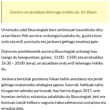
Gainera arratsaldean lehenago irekiko du, 16:30ean.
Urretxuko udal liburutegiak bere zerbitzuak haundituko ditu
urtarrilaren 9tik aurrera; ordutegia luzatuko du, guztira bost
ordu eta erdi, prestazio eta jarduera gehiago emateaz gain.
Datorren astelehenetik aurrera liburutegiak ordutegi hau
izango du lanegunetan: goizez, 11:00 - 13:00, eta arratsaldez,
16:30 – 20:00; beraz, arratsaldean ordu erdi lehenago irekiko
du.
Jarduera bereziak gutxienez hilean behin antolatuz eta jende
gehiago erakartzeko ahalegina eginez, haurrak, helduak nahiz
hirugarren adineko pertsonak, hasi berria dugun 2017. urte
honetan zerbitzu eskaintza zabalduko du liburutegiak, beti ere
kontuan izanik helburu nagusia irakurzaletasuna sustatzea eta
erraztea dela.