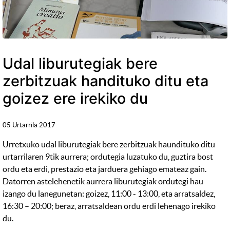
Udal liburutegiak bere
zerbitzuak handituko ditu eta
goizez ere irekiko du
05 Urtarrila 2017
Urretxuko udal liburutegiak bere zerbitzuak haundituko ditu
urtarrilaren 9tik aurrera; ordutegia luzatuko du, guztira bost
ordu eta erdi, prestazio eta jarduera gehiago emateaz gain.
Datorren astelehenetik aurrera liburutegiak ordutegi hau
izango du lanegunetan: goizez, 11:00 - 13:00, eta arratsaldez,
16:30 – 20:00; beraz, arratsaldean ordu erdi lehenago irekiko
du.