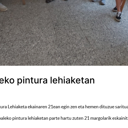
reko pintura lehiaketan
ura Lehiaketa ekainaren 21ean egin zen eta hemen dituzue saritu
leko pintura lehiaketan parte hartu zuten 21 margolarik eskainita