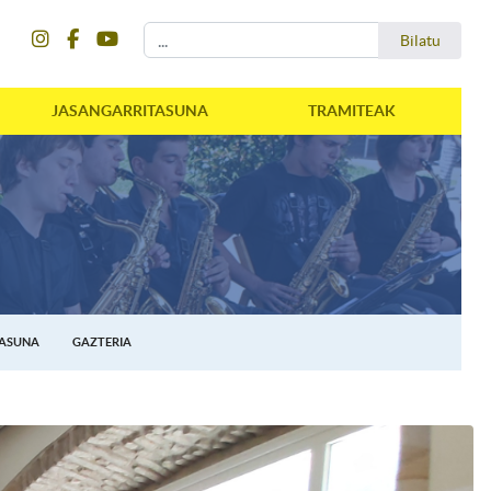
instagram
facebook
youtube
Bilatu
Bilatu
JASANGARRITASUNA
TRAMITEAK
TASUNA
GAZTERIA