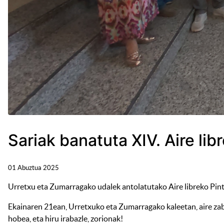
Sariak banatuta XIV. Aire lib
01 Abuztua 2025
Urretxu eta Zumarragako udalek antolatutako Aire libreko Pint
Ekainaren 21ean, Urretxuko eta Zumarragako kaleetan, aire zaba
hobea, eta hiru irabazle, zorionak!