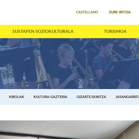
Select your language
ZURE IRITZIA
CASTELLANO
SUSTAPEN SOZIOKULTURALA
TURISMOA
KIROLAK
KULTURA-GAZTERIA
GIZARTE EKINTZA
JASANGARRI