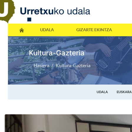
UDALA
GIZARTE EKINTZA
Kultura-Gazteria
Hasiera
Kultura-Gazteria
UDALA
EUSKARA