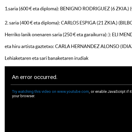
1.saria (600 € eta diploma): BENIGNO RODRIGUEZ (6 ZKIA.)
2. saria (400 € eta diploma): CARLOS ESPIGA (21 ZKIA.) (BILBO
Herriko lanik onenaren saria (250 € eta garaikurra): ): ELI M
eta hiru artista gaztetxo: CARLA HERNANDEZ ALONSO (
Lehiaketaren eta sari banaketaren irudiak