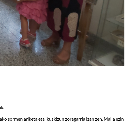
ak.
ko sormen ariketa eta ikuskizun zoragarria izan zen. Maila ezin