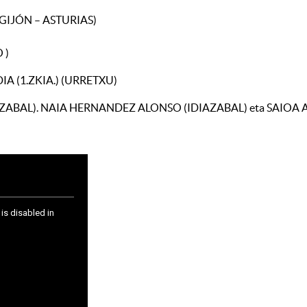
 (GIJÓN – ASTURIAS)
 )
ENDIA (1.ZKIA.) (URRETXU)
IDIAZABAL). NAIA HERNANDEZ ALONSO (IDIAZABAL) eta SA