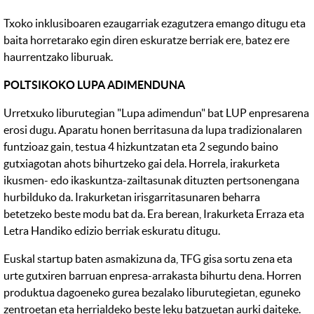
Txoko inklusiboaren ezaugarriak ezagutzera emango ditugu eta
baita horretarako egin diren eskuratze berriak ere, batez ere
haurrentzako liburuak.
POLTSIKOKO LUPA ADIMENDUNA
Urretxuko liburutegian "Lupa adimendun" bat LUP enpresarena
erosi dugu. Aparatu honen berritasuna da lupa tradizionalaren
funtzioaz gain, testua 4 hizkuntzatan eta 2 segundo baino
gutxiagotan ahots bihurtzeko gai dela. Horrela, irakurketa
ikusmen- edo ikaskuntza-zailtasunak dituzten pertsonengana
hurbilduko da. Irakurketan irisgarritasunaren beharra
betetzeko beste modu bat da. Era berean, Irakurketa Erraza eta
Letra Handiko edizio berriak eskuratu ditugu.
Euskal startup baten asmakizuna da, TFG gisa sortu zena eta
urte gutxiren barruan enpresa-arrakasta bihurtu dena. Horren
produktua dagoeneko gurea bezalako liburutegietan, eguneko
zentroetan eta herrialdeko beste leku batzuetan aurki daiteke.