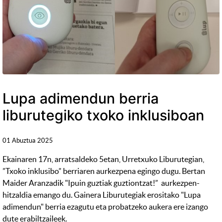
Lupa adimendun berria
liburutegiko txoko inklusiboan
01 Abuztua 2025
Ekainaren 17n, arratsaldeko 5etan, Urretxuko Liburutegian,
”Txoko inklusibo” berriaren aurkezpena egingo dugu. Bertan
Maider Aranzadik "Ipuin guztiak guztiontzat!” aurkezpen-
hitzaldia emango du. Gainera Liburutegiak erositako "Lupa
adimendun" berria ezagutu eta probatzeko aukera ere izango
dute erabiltzaileek.