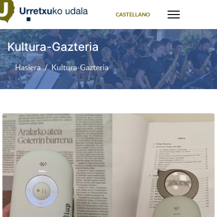
Select your language
CASTELLANO
Kultura-Gazteria
Hasiera
Kultura-Gazteria