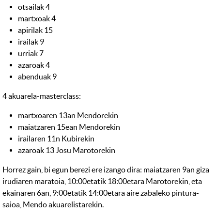
otsailak 4
martxoak 4
apirilak 15
irailak 9
urriak 7
azaroak 4
abenduak 9
4 akuarela-masterclass:
martxoaren 13an Mendorekin
maiatzaren 15ean Mendorekin
irailaren 11n Kubirekin
azaroak 13 Josu Marotorekin
Horrez gain, bi egun berezi ere izango dira: maiatzaren 9an giza
irudiaren maratoia, 10:00etatik 18:00etara Marotorekin, eta
ekainaren 6an, 9:00etatik 14:00etara aire zabaleko pintura-
saioa, Mendo akuarelistarekin.