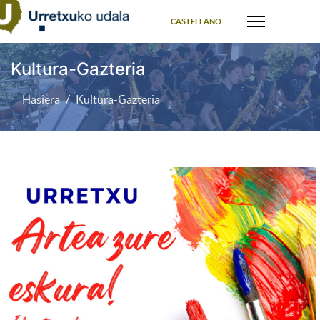
Select your language
CASTELLANO
Kultura-Gazteria
Hasiera
Kultura-Gazteria