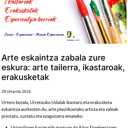
Arte eskaintza zabala zure
eskura: arte tailerra, ikastaroak,
erakusketak
28 Urtarrila 2026
Urtero bezala, Urretxuko Udalak ikastaro eta erakusketa
eskaintza aurkezten du, arte plastikoetako artista eta zaleak
prestatu, sustatu eta ezagutzera emateko.
Urtarrilaren hasieratik martxan da Aitor Etxeberriaren