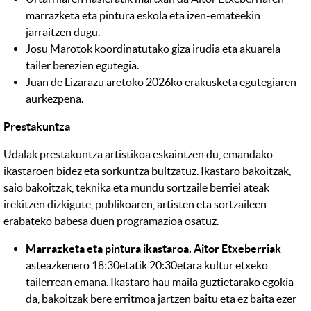
marrazketa eta pintura eskola eta izen-emateekin
jarraitzen dugu.
Josu Marotok koordinatutako giza irudia eta akuarela
tailer berezien egutegia.
Juan de Lizarazu aretoko 2026ko erakusketa egutegiaren
aurkezpena.
Prestakuntza
Udalak prestakuntza artistikoa eskaintzen du, emandako
ikastaroen bidez eta sorkuntza bultzatuz. Ikastaro bakoitzak,
saio bakoitzak, teknika eta mundu sortzaile berriei ateak
irekitzen dizkigute, publikoaren, artisten eta sortzaileen
erabateko babesa duen programazioa osatuz.
Marrazketa eta pintura ikastaroa, Aitor Etxeberriak
asteazkenero 18:30etatik 20:30etara kultur etxeko
tailerrean emana. Ikastaro hau maila guztietarako egokia
da, bakoitzak bere erritmoa jartzen baitu eta ez baita ezer