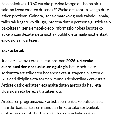
Saio bakoitzak 10,60 euroko prezioa izango du, baina hiru
saiotan izena ematen dutenek %25eko deskontua izango dute
azken prezioan. Gainera, izena emateko egunak zabaldu ahala,
tailerrak iragarriko ditugu, interesa duten pertsona guztiek saio
bakoitzean izena emateko edo informazio hobea jasotzeko
aukera izan dezaten, eta guztiak publiko eta maila guztientzat
egokiak izan daitezen.
Erakusketak
Juan de Lizarazu erakusketa-aretoan
2026. urterako
aurreikusi den erakusketen egutegia
, beste behin ere,
sorkuntza artistikoaren hedapena eta sustapena bilatzen du,
ikusleari diziplina eta sormen-mundu desberdinak erakutsiz.
Artistek asko eskatzen eta maite duten aretoa da hau, eta
Udalak arreta bereziz tratatzen du.
Aretoaren programazioak artista berrientzako bultzada izan
nahi du, baita artearen munduan finkatutako sortzaileak
erakartzea ere, eta bertako artisten erakusleiho izatea,