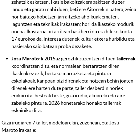
zehatzik eskatzen
.
Ikasle bakoitzak erabakitzen du zer
landu eta garatu nahi duen, beti ere Aitorrekin batera, zeina
hor baitago hobetzen jarraitzeko aholkuak ematen,
laguntzen eta teknikak irakasten; hori da ikasteko modurik
onena. Ikastaroa urtarrilean hasi berri da eta hileko kuota
17 eurokoa da. Interesa dutenek kultur etxera hurbildu eta
hasierako saio batean proba dezakete.
Josu Maroto-k
2015az geroztik zuzentzen dituen
tailerrak
koordinatzen ditu, eta normalean bertaratzen diren
ikasleak ez ezik, bertako marrazketa eta pintura
eskolakoak, kanpoan bizi direnak eta noizean behin joaten
direnek ere harten dute parte, tailer desberdin horiek
erakarrita; besteak beste, giza irudia, akuarela edo aire
zabaleko pintura. 2026 honetarako honako tailerrak
eskainiko dira:
Giza irudiaren 7 tailer, modeloarekin, zuzenean, eta Josu
Maroto irakasle: