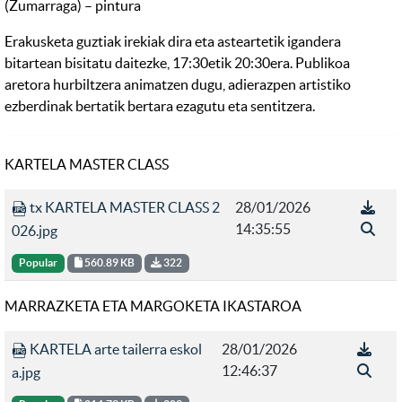
(Zumarraga) – pintura
Erakusketa guztiak irekiak dira eta asteartetik igandera
bitartean bisitatu daitezke, 17:30etik 20:30era. Publikoa
aretora hurbiltzera animatzen dugu, adierazpen artistiko
ezberdinak bertatik bertara ezagutu eta sentitzera.
KARTELA MASTER CLASS
tx KARTELA MASTER CLASS 2
28/01/2026
14:35:55
026.jpg
Popular
560.89 KB
322
MARRAZKETA ETA MARGOKETA IKASTAROA
KARTELA arte tailerra eskol
28/01/2026
12:46:37
a.jpg