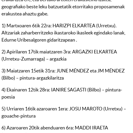
geografiako beste leku batzuetatik etorritako proposamenak
erakustea ahaztu gabe.
1) Martxoaren 6tik 22ra: HARIZPI ELKARTEA (Urretxu).
Altzariak zaharberritzeko ikastaroko ikasleek egindako lanak,
Edurne Uribesalgoren gidaritzapean .
2) Apirilaren 17tik maiatzaren 3ra: ARGAZKI ELKARTEA
(Urretxu-Zumarraga) – argazkia
3) Maiatzaren 15etik 31ra: JUNE MÉNDEZ eta JM MÉNDEZ
(Bilbo) – pintura-argazkilaritza
4) Ekainaren 12tik 28ra: IANIRE SAGASTI (Bilbo) – pintura-
poesia
5) Urriaren 16tik azaroaren 1era: JOSU MAROTO (Urretxu) –
gouache-pintura
6) Azaroaren 20tik abenduaren 6ra: MADDI IRAETA