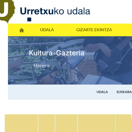
UDALA
GIZARTE EKINTZA
Kultura-Gazteria
Hasiera
UDALA
EUSKARA