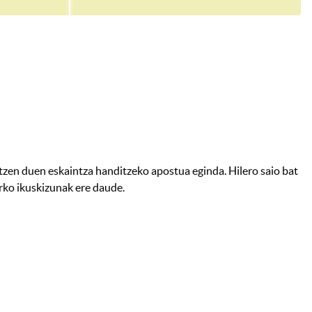
tzen duen eskaintza handitzeko apostua eginda. Hilero saio bat
irko ikuskizunak ere daude.