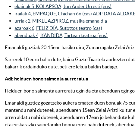
ekainak 5, KOLAPSOA, Jon Ander Urresti (eus)
irailak 4, EMPAQUE, Chicharrón (cas) ADI! DATA ALDAKE
urriak 2, MIKEL AZPIROZ, musika emanaldia
azaroak 6, FELIZ DÍA, Sutottos teatro (cas)
abenduak 4, KANDIDA, Tartean teatroa (eus)
Emanaldi guztiak 20:15ean hasiko dira, Zumarragako Zelai Arizt
Sarrerek 10 euro balio dute, baina Gazte Txartela aurkezten du
bakarrik ordainduko dute, beti ere lekua baldin badago.
Adi: helduen bono salmenta aurreratua
Helduen bono salmenta aurreratu egin da eta abenduan egingo
Emanaldi guztiez gozatzeko aukera ematen duen bonuak 75 euro
mantendu nahi dutenek, abenduaren 15ean Zelai Arizti kultur 
arren aldatu nahi dutenek, abenduaren 17ean jo behar dute kul
eta euskarazko saioetarako bonua erosi nahi dutenek, abenduar