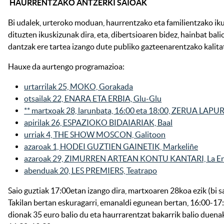
HAURRENTZAKO ANTZERKI SAIOAK
Bi udalek, urteroko moduan, haurrentzako eta familientzako ikus
dituzten ikuskizunak dira, eta, dibertsioaren bidez, hainbat bal
dantzak ere tartea izango dute publiko gazteenarentzako kalit
Hauxe da aurtengo programazioa:
urtarrilak 25, MOKO, Gorakada
otsailak 22, ENARA ETA ERBIA, Glu-Glu
** martxoak 28, larunbata, 16:00 eta 18:00, ZERUA LAPU
apirilak 26, ESPAZIOKO BIDAIARIAK, Baal
urriak 4, THE SHOW MOSCON, Galitoon
azaroak 1, HODEI GUZTIEN GAINETIK, Markeliñe
azaroak 29, ZIMURREN ARTEAN KONTU KANTARI, La En
abenduak 20, LES PREMIERS, Teatrapo
Saio guztiak 17:00etan izango dira, martxoaren 28koa ezik (bi s
Takilan bertan eskuragarri, emanaldi egunean bertan, 16:00-17:
dionak 35 euro balio du eta haurrarentzat bakarrik balio duenak