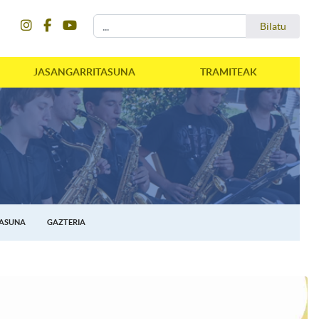
instagram
facebook
youtube
Bilatu
Bilatu
JASANGARRITASUNA
TRAMITEAK
TASUNA
GAZTERIA