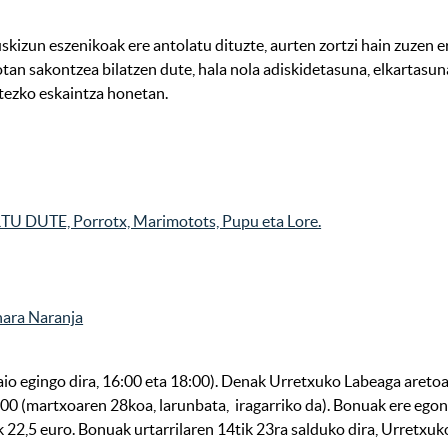
kizun eszenikoak ere antolatu dituzte, aurten zortzi hain zuzen e
iotan sakontzea bilatzen dute, hala nola adiskidetasuna, elkartasun
atezko eskaintza honetan.
RTU DUTE, Porrotx, Marimotots, Pupu eta Lore.
ara Naranja
aio egingo dira, 16:00 eta 18:00). Denak Urretxuko Labeaga aretoa
00 (martxoaren 28koa, larunbata, iragarriko da). Bonuak ere egon
 22,5 euro. Bonuak urtarrilaren 14tik 23ra salduko dira, Urretxuko