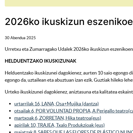
2026ko ikuskizun eszenikoe
30 Abendua 2025
Urretxu eta Zumarragako Udalek 2026ko ikuskizun eszenikoen 
HELDUENTZAKO IKUSKIZUNAK
Helduentzako ikuskizunei dagokienez, aurten 10 saio egongo dir
egongo da, uztailean eta abuztuan izan ezik. Guztiak hileko lehe
Urteko ikuskizunei dagokienez, aniztasuna eta kalitatea eskain
urtarrilak 16, LANA, Osa+Mujika (dantza)
otsailak 6, POR VOLUNTAD PROPIA, A Perigallo teatro(c
martxoak 6, ZORRETAN, Hika teatroa(eus)
apirilak 10, TRAJEA, Txalo Produkzioak (eus)
maiatzak 8, SABES QUE LAS FLORES DE PLÁSTICO NUNC