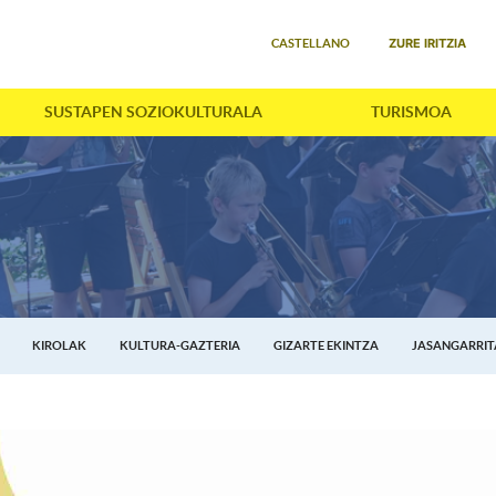
Select your language
ZURE IRITZIA
CASTELLANO
SUSTAPEN SOZIOKULTURALA
TURISMOA
KIROLAK
KULTURA-GAZTERIA
GIZARTE EKINTZA
JASANGARRI