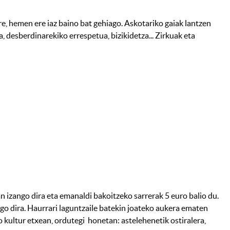
re, hemen ere iaz baino bat gehiago. Askotariko gaiak lantzen
a, desberdinarekiko errespetua, bizikidetza... Zirkuak eta
n izango dira eta emanaldi bakoitzeko sarrerak 5 euro balio du.
go dira. Haurrari laguntzaile batekin joateko aukera ematen
 kultur etxean, ordutegi honetan: astelehenetik ostiralera,