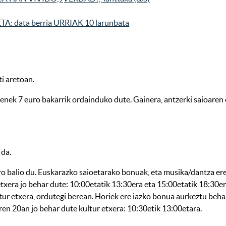
TA: data berria URRIAK 10 larunbata
i aretoan.
tenek 7 euro bakarrik ordainduko dute. Gainera, antzerki saioaren
 da.
 balio du. Euskarazko saioetarako bonuak, eta musika/dantza ere 
etxera jo behar dute: 10:00etatik 13:30era eta 15:00etatik 18:3
tur etxera, ordutegi berean. Horiek ere iazko bonua aurkeztu beh
en 20an jo behar dute kultur etxera: 10:30etik 13:00etara.