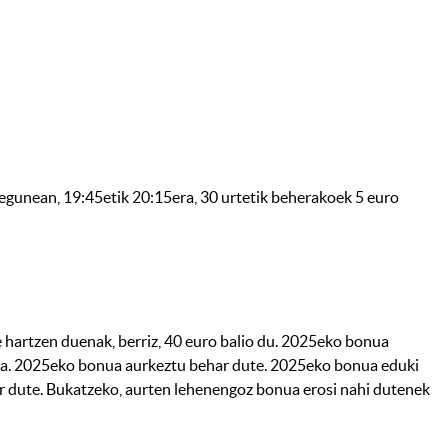
 egunean, 19:45etik 20:15era, 30 urtetik beherakoek 5 euro
hartzen duenak, berriz, 40 euro balio du. 2025eko bonua
0era. 2025eko bonua aurkeztu behar dute. 2025eko bonua eduki
ar dute. Bukatzeko, aurten lehenengoz bonua erosi nahi dutenek