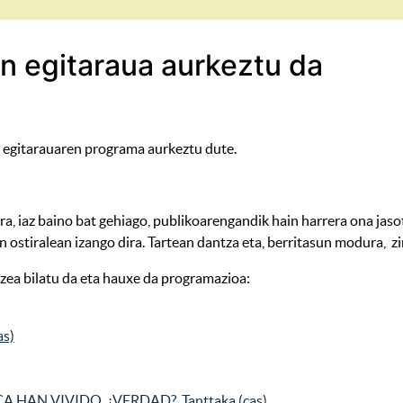
n egitaraua aurkeztu da
egitarauaren programa aurkeztu dute.
a, iaz baino bat gehiago, publikoarengandik hain harrera ona jaso
n ostiralean izango dira. Tartean dantza eta, berritasun modura, z
tzea bilatu da eta hauxe da programazioa:
as)
A HAN VIVIDO, ¿VERDAD?, Tanttaka (cas)