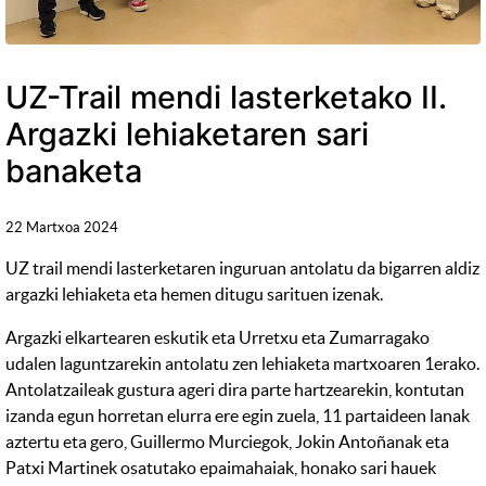
UZ-Trail mendi lasterketako II.
Argazki lehiaketaren sari
banaketa
22 Martxoa 2024
UZ trail mendi lasterketaren inguruan antolatu da bigarren aldiz
argazki lehiaketa eta hemen ditugu sarituen izenak.
Argazki elkartearen eskutik eta Urretxu eta Zumarragako
udalen laguntzarekin antolatu zen lehiaketa martxoaren 1erako.
Antolatzaileak gustura ageri dira parte hartzearekin, kontutan
izanda egun horretan elurra ere egin zuela, 11 partaideen lanak
aztertu eta gero, Guillermo Murciegok, Jokin Antoñanak eta
Patxi Martinek osatutako epaimahaiak, honako sari hauek