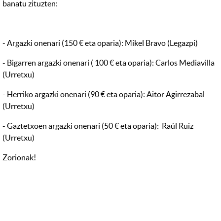
banatu zituzten:
- Argazki onenari (150 € eta oparia): Mikel Bravo (Legazpi)
- Bigarren argazki onenari ( 100 € eta oparia): Carlos Mediavilla
(Urretxu)
- Herriko argazki onenari (90 € eta oparia): Aitor Agirrezabal
(Urretxu)
- Gaztetxoen argazki onenari (50 € eta oparia): Raúl Ruiz
(Urretxu)
Zorionak!