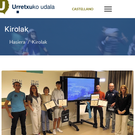
Select your language
CASTELLANO
Kirolak
Hasiera
Kirolak