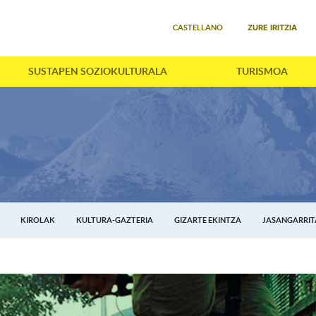
Select your language
ZURE IRITZIA
CASTELLANO
SUSTAPEN SOZIOKULTURALA
TURISMOA
KIROLAK
KULTURA-GAZTERIA
GIZARTE EKINTZA
JASANGARRI