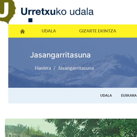
UDALA
GIZARTE EKINTZA
Jasangarritasuna
Hasiera
Jasangarritasuna
UDALA
EUSKARA