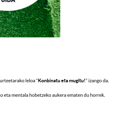
urteetarako leloa “
Konbinatu eta mugitu!
” izango da.
siko eta mentala hobetzeko aukera ematen du horrek.