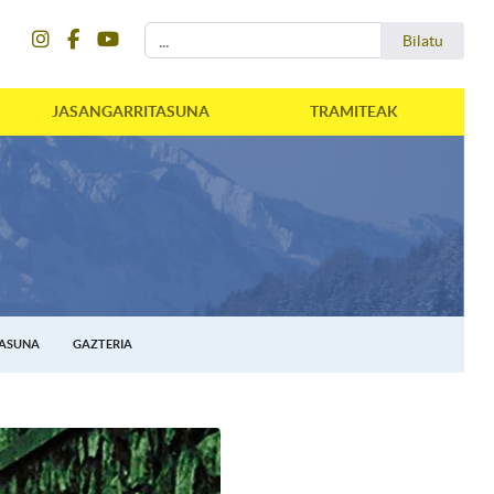
instagram
facebook
youtube
Bilatu
Bilatu
JASANGARRITASUNA
TRAMITEAK
TASUNA
GAZTERIA