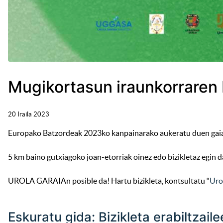
Mugikortasun iraunkorraren
20 Iraila 2023
Europako Batzordeak 2023ko kanpainarako aukeratu duen gaia
5 km baino gutxiagoko joan-etorriak oinez edo bizikletaz egin 
UROLA GARAIAn posible da! Hartu bizikleta, kontsultatu “
Uro
Eskuratu gida: Bizikleta erabiltzai