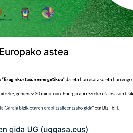
 Europako astea
 “
Eraginkortasun energetikoa
” da, eta horretarako eta hurrengo 
daitezke, gehienez 30 minutuan. Energia aurrezteko eta osasun fi
la Garaia bizikletaren erabiltzaileentzako gida
” eta Bizi ibili.
leen gida UG (uggasa.eus)