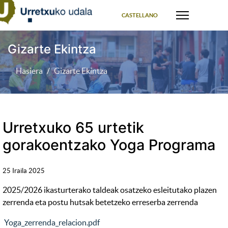
Select your language
CASTELLANO
Gizarte Ekintza
Hasiera
Gizarte Ekintza
Urretxuko 65 urtetik
gorakoentzako Yoga Programa
25 Iraila 2025
2025/2026 ikasturterako taldeak osatzeko esleitutako plazen
zerrenda eta postu hutsak betetzeko erreserba zerrenda
Yoga_zerrenda_relacion.pdf