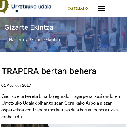
Select your language
CASTELLANO
Gizarte Ekintza
Hasiera
Gizarte Ekintza
TRAPERA bertan behera
01 Abendua 2017
Gaurko elurtea eta biharko eguraldi iragarpena ikusi ondoren,
Urretxuko Udalak bihar goizean Gernikako Arbola plazan
ospatzekoa zen Trapera merkatu soziala bertan behera uztea
erabaki du.