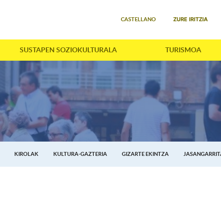
Select your language
ZURE IRITZIA
CASTELLANO
SUSTAPEN SOZIOKULTURALA
TURISMOA
KIROLAK
KULTURA-GAZTERIA
GIZARTE EKINTZA
JASANGARRI