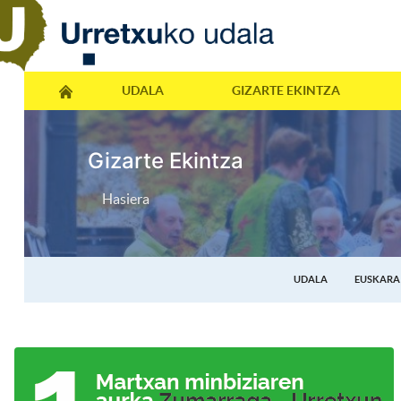
UDALA
GIZARTE EKINTZA
Gizarte Ekintza
Hasiera
UDALA
EUSKARA