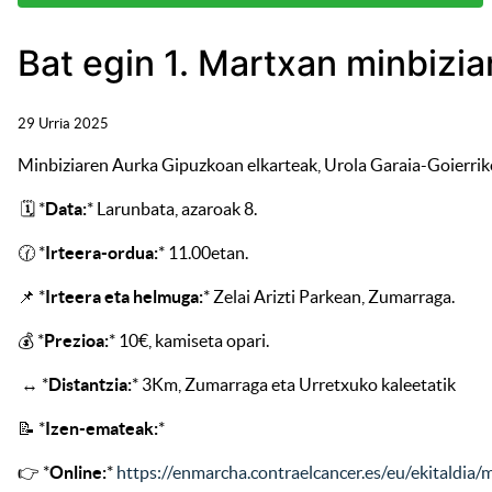
Bat egin 1. Martxan minbizi
29 Urria 2025
Minbiziaren Aurka Gipuzkoan elkarteak, Urola Garaia-Goierriko
🗓️ *
Data:
* Larunbata, azaroak 8.
🕜 *
Irteera-ordua:
* 11.00etan.
📌 *
Irteera eta helmuga:
* Zelai Arizti Parkean, Zumarraga.
💰 *
Prezioa:
* 10€, kamiseta opari.
↔️ *
Distantzia:
* 3Km, Zumarraga eta Urretxuko kaleetatik
📝 *
Izen-emateak:
*
👉 *
Online:
*
https://enmarcha.contraelcancer.es/eu/ekitaldia