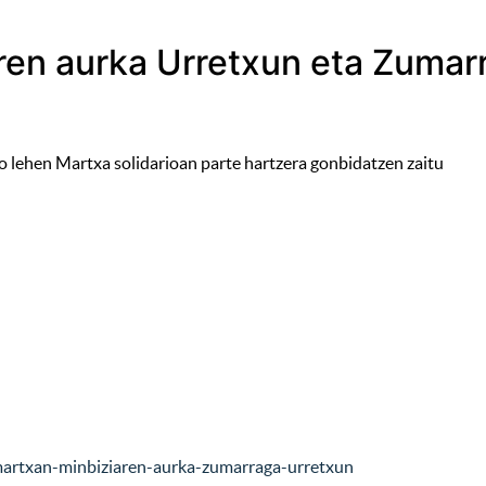
aren aurka Urretxun eta Zuma
 lehen Martxa solidarioan parte hartzera gonbidatzen zaitu
/martxan-minbiziaren-aurka-zumarraga-urretxun