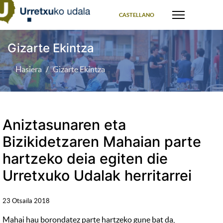
Select your language
CASTELLANO
Gizarte Ekintza
Hasiera
Gizarte Ekintza
Aniztasunaren eta
Bizikidetzaren Mahaian parte
hartzeko deia egiten die
Urretxuko Udalak herritarrei
23 Otsaila 2018
Mahai hau borondatez parte hartzeko gune bat da,