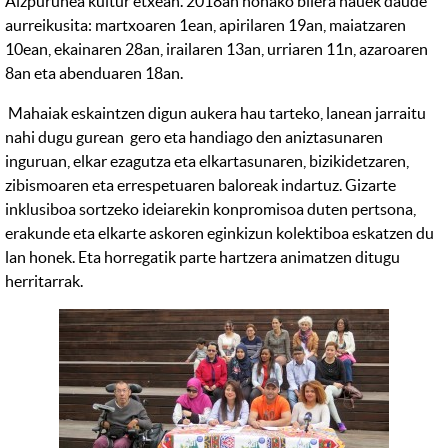
Aizpurunea kultur etxean. 2018an honako bilera hauek daude
aurreikusita: martxoaren 1ean, apirilaren 19an, maiatzaren
10ean, ekainaren 28an, irailaren 13an, urriaren 11n, azaroaren
8an eta abenduaren 18an.
Mahaiak eskaintzen digun aukera hau tarteko, lanean jarraitu
nahi dugu gurean gero eta handiago den aniztasunaren
inguruan, elkar ezagutza eta elkartasunaren, bizikidetzaren,
zibismoaren eta errespetuaren baloreak indartuz. Gizarte
inklusiboa sortzeko ideiarekin konpromisoa duten pertsona,
erakunde eta elkarte askoren eginkizun kolektiboa eskatzen du
lan honek. Eta horregatik parte hartzera animatzen ditugu
herritarrak.