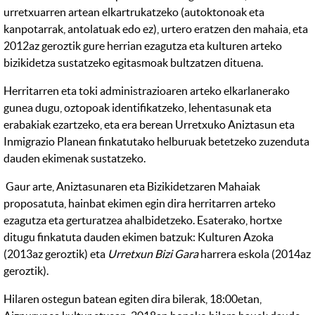
urretxuarren artean elkartrukatzeko (autoktonoak eta
kanpotarrak, antolatuak edo ez), urtero eratzen den mahaia, eta
2012az geroztik gure herrian ezagutza eta kulturen arteko
bizikidetza sustatzeko egitasmoak bultzatzen dituena.
Herritarren eta toki administrazioaren arteko elkarlanerako
gunea dugu, oztopoak identifikatzeko, lehentasunak eta
erabakiak ezartzeko, eta era berean Urretxuko Aniztasun eta
Inmigrazio Planean finkatutako helburuak betetzeko zuzenduta
dauden ekimenak sustatzeko.
Gaur arte, Aniztasunaren eta Bizikidetzaren Mahaiak
proposatuta, hainbat ekimen egin dira herritarren arteko
ezagutza eta gerturatzea ahalbidetzeko. Esaterako, hortxe
ditugu finkatuta dauden ekimen batzuk: Kulturen Azoka
(2013az geroztik) eta
Urretxun Bizi Gara
harrera eskola (2014az
geroztik).
Hilaren ostegun batean egiten dira bilerak, 18:00etan,