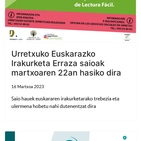
Urretxuko Euskarazko
Irakurketa Erraza saioak
martxoaren 22an hasiko dira
16 Martxoa 2023
Saio hauek euskararen irakurketarako trebezia eta
ulermena hobetu nahi dutenentzat dira