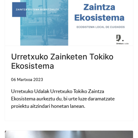
Urretxuko Zainketen Tokiko
Ekosistema
06 Martxoa 2023
Urretxuko Udalak Urretxuko Tokiko Zaintza
Ekosistema aurkeztu du, bi urte luze daramatzate
proiektu aitzindari honetan lanean.