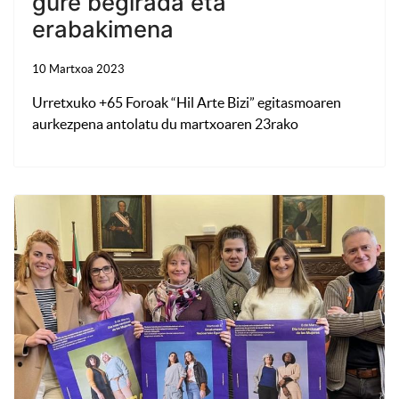
gure begirada eta
erabakimena
10 Martxoa 2023
Urretxuko +65 Foroak “Hil Arte Bizi” egitasmoaren
aurkezpena antolatu du martxoaren 23rako