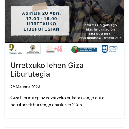
Urretxuko lehen Giza
Liburutegia
29 Martxoa 2023
Giza Liburutegiaz gozatzeko aukera izango dute
herritarrek hurrengo apirilaren 20an