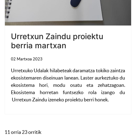
Urretxun Zaindu proiektu
berria martxan
02 Martxoa 2023
Urretxuko Udalak hilabeteak daramatza tokiko zaintza
ekosistemaren diseinuan lanean. Laster aurkeztuko du
ekosistema hori, modu osatu eta zehatzagoan.
Ekosistema horretan funtsezko rola izango du
Urretxun Zaindu izeneko proiektu berri honek.
11 orria 23 orritik