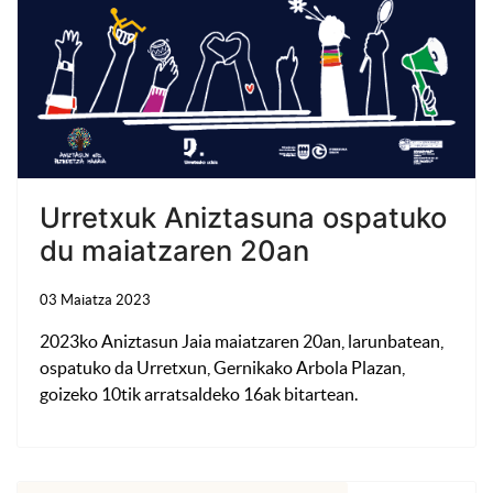
Urretxuk Aniztasuna ospatuko
du maiatzaren 20an
03 Maiatza 2023
2023ko Aniztasun Jaia maiatzaren 20an, larunbatean,
ospatuko da Urretxun, Gernikako Arbola Plazan,
goizeko 10tik arratsaldeko 16ak bitartean.