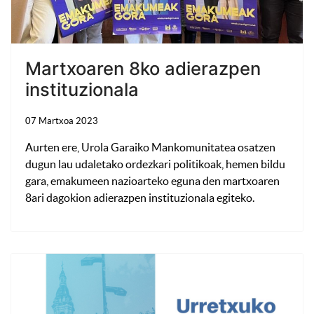
Martxoaren 8ko adierazpen
instituzionala
07 Martxoa 2023
Aurten ere, Urola Garaiko Mankomunitatea osatzen
dugun lau udaletako ordezkari politikoak, hemen bildu
gara, emakumeen nazioarteko eguna den martxoaren
8ari dagokion adierazpen instituzionala egiteko.