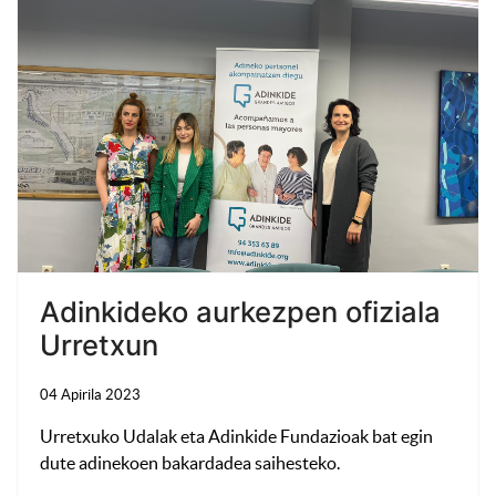
Adinkideko aurkezpen ofiziala
Urretxun
04 Apirila 2023
Urretxuko Udalak eta Adinkide Fundazioak bat egin
dute adinekoen bakardadea saihesteko.