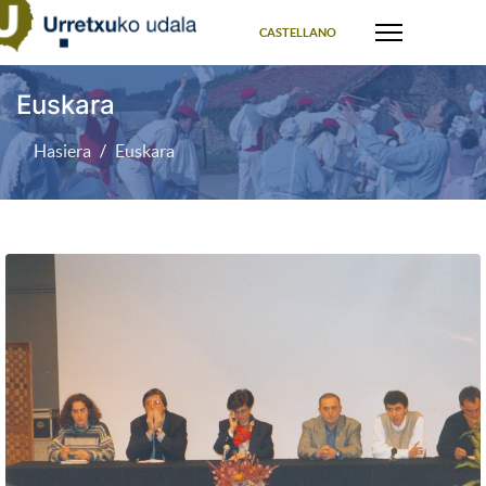
Select your language
CASTELLANO
Euskara
Hasiera
Euskara