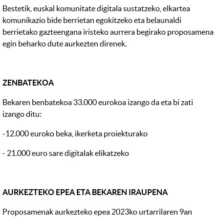
Bestetik, euskal komunitate digitala sustatzeko, elkartea
komunikazio bide berrietan egokitzeko eta belaunaldi
berrietako gazteengana iristeko aurrera begirako proposamena
egin beharko dute aurkezten direnek.
ZENBATEKOA
Bekaren benbatekoa 33.000 eurokoa izango da eta bi zati
izango ditu:
-12.000 euroko beka, ikerketa proiekturako
- 21.000 euro sare digitalak elikatzeko
AURKEZTEKO EPEA ETA BEKAREN IRAUPENA
Proposamenak aurkezteko epea 2023ko urtarrilaren 9an