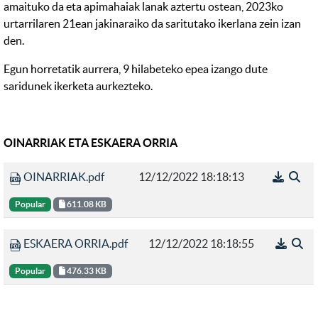
amaituko da eta apimahaiak lanak aztertu ostean, 2023ko
urtarrilaren 21ean jakinaraiko da saritutako ikerlana zein izan
den.
Egun horretatik aurrera, 9 hilabeteko epea izango dute
saridunek ikerketa aurkezteko.
OINARRIAK ETA ESKAERA ORRIA
OINARRIAK.pdf
12/12/2022 18:18:13
Popular
611.08 KB
ESKAERA ORRIA.pdf
12/12/2022 18:18:55
Popular
476.33 KB