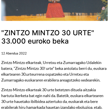
"ZINTZO MINTZO 30 URTE"
33.000 euroko beka
12 Abendua 2022
Zintzo Mintzo elkarteak, Urretxu eta Zumarragako Udalekin
batera, "Zintzo Mintzo 30! urte" beka antolatu berri du, euskara
elkartearen 30.urteurrena ospatzeko eta Urretxu eta
Zumarragako euskararen erabilera areagotzeko xedearekin.
Zintzo Mintzo elkarteak 30 urte betetzen dituela aitzakia
hartuta ikerketa bat egin nahi da. Batetik, euskara elkartearen
30 urte hauetako ibilbidea aztertuko da, euskarak eta bere
erabilerak hiru hamarkada hauetan izandako eboluzioa, etab.