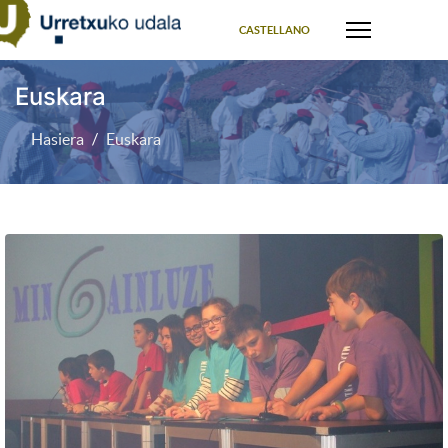
Select your language
CASTELLANO
Euskara
Hasiera
Euskara