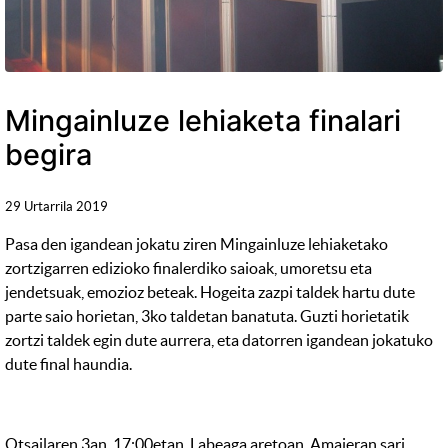
Mingainluze lehiaketa finalari
begira
29 Urtarrila 2019
Pasa den igandean jokatu ziren Mingainluze lehiaketako
zortzigarren edizioko finalerdiko saioak, umoretsu eta
jendetsuak, emozioz beteak. Hogeita zazpi taldek hartu dute
parte saio horietan, 3ko taldetan banatuta. Guzti horietatik
zortzi taldek egin dute aurrera, eta datorren igandean jokatuko
dute final haundia.
Otsailaren 3an, 17:00etan, Labeaga aretoan. Amaieran sari