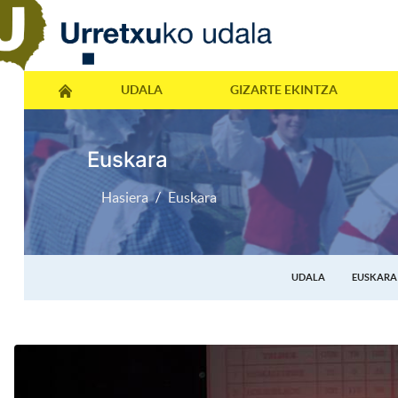
UDALA
GIZARTE EKINTZA
Euskara
Hasiera
Euskara
UDALA
EUSKARA