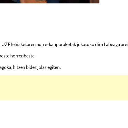
LUZE lehiaketaren aurre-kanporaketak jokatuko dira Labeaga ar
 beste horrenbeste.
agoka, hitzen bidez jolas egiten.