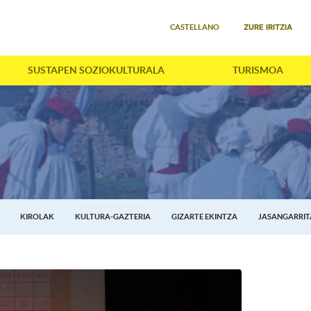
Select your language
ZURE IRITZIA
CASTELLANO
SUSTAPEN SOZIOKULTURALA
TURISMOA
KIROLAK
KULTURA-GAZTERIA
GIZARTE EKINTZA
JASANGARRI