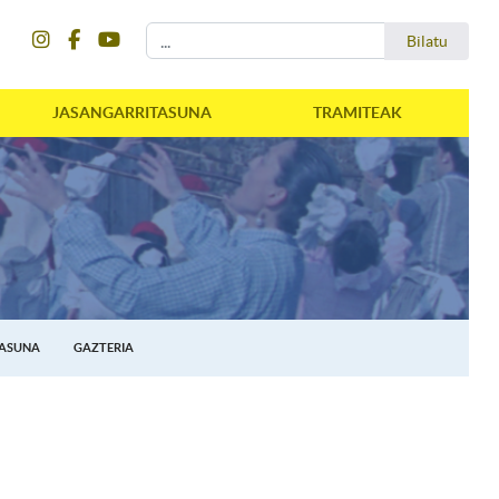
instagram
facebook
youtube
Bilatu
Bilatu
JASANGARRITASUNA
TRAMITEAK
TASUNA
GAZTERIA