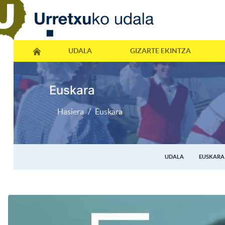
UDALA
GIZARTE EKINTZA
Euskara
Hasiera
Euskara
UDALA
EUSKARA