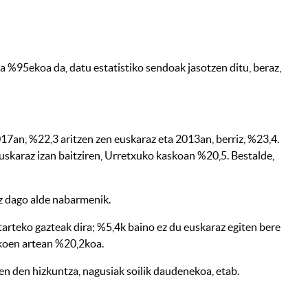
la %95ekoa da, datu estatistiko sendoak jasotzen ditu, beraz,
17an, %22,3 aritzen zen euskaraz eta 2013an, berriz, %23,4.
uskaraz izan baitziren, Urretxuko kaskoan %20,5. Bestalde,
z dago alde nabarmenik.
tarteko gazteak dira; %5,4k baino ez du euskaraz egiten bere
ekoen artean %20,2koa.
en den hizkuntza, nagusiak soilik daudenekoa, etab.