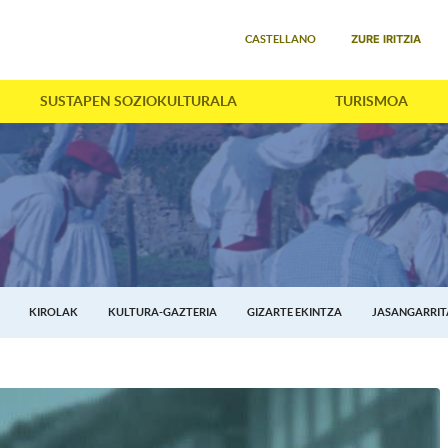
Select your language
ZURE IRITZIA
CASTELLANO
SUSTAPEN SOZIOKULTURALA
TURISMOA
KIROLAK
KULTURA-GAZTERIA
GIZARTE EKINTZA
JASANGARRI