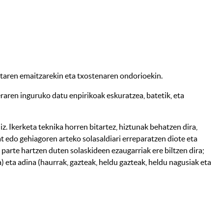
etaren emaitzarekin eta txostenaren ondorioekin.
raren inguruko datu enpirikoak eskuratzea, batetik, eta
. Ikerketa teknika horren bitartez, hiztunak behatzen dira,
t edo gehiagoren arteko solasaldiari erreparatzen diote eta
 parte hartzen duten solaskideen ezaugarriak ere biltzen dira;
eta adina (haurrak, gazteak, heldu gazteak, heldu nagusiak eta