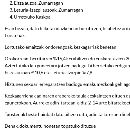
Eitza auzoa, Zumarragan
Leturia-Izazpi auzoak, Zumarragan
Urretxuko Kaskoa
Esan bezala, datu bilketa udazkenean burutu zen, hilabetez arit
txostenak.
Lortutako emaitzak, ondorengoak, kezkagarriak benetan:
Orokorrean, herritarren %16,4k erabiltzen du euskara, azken 20
Aztertutako lau guneetara jotzen badugu, bi herrietako erdigu
Eitza auzoan %10,6 eta Leturia-Izazpin %7,8.
Hiztunen sexuari erreparatzen badiogu emakumezkoak gehiago a
Kezkagarrienak adinaren araberako taulak eskaintzen dituen datu
egunerokoan. Aurreko adin-tartean, aldiz, 2-14 urte bitarteko
Txostenak beste hainbat datu biltzen ditu, adin tarte ezberdin
Denak, dokumentu honetan topatuko dituzue