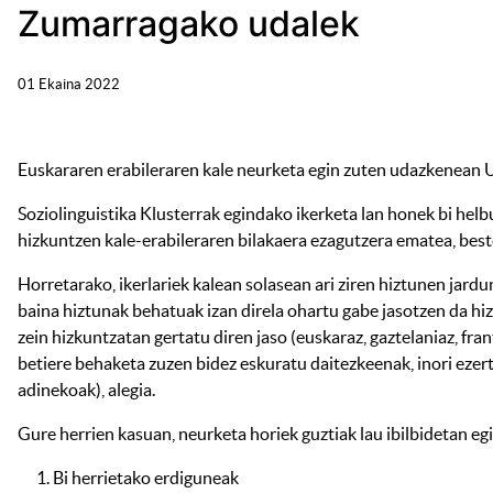
Zumarragako udalek
01 Ekaina 2022
Euskararen erabileraren kale neurketa egin zuten udazkenean U
Soziolinguistika Klusterrak egindako ikerketa lan honek bi hel
hizkuntzen kale-erabileraren bilakaera ezagutzera ematea, best
Horretarako, ikerlariek kalean solasean ari ziren hiztunen jard
baina hiztunak behatuak izan direla ohartu gabe jasotzen da hi
zein hizkuntzatan gertatu diren jaso (euskaraz, gaztelaniaz, fra
betiere behaketa zuzen bidez eskuratu daitezkeenak, inori eze
adinekoak), alegia.
Gure herrien kasuan, neurketa horiek guztiak lau ibilbidetan egi
Bi herrietako erdiguneak