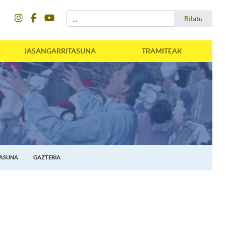
instagram
facebook
youtube
Bilatu
Bilatu
JASANGARRITASUNA
TRAMITEAK
TASUNA
GAZTERIA