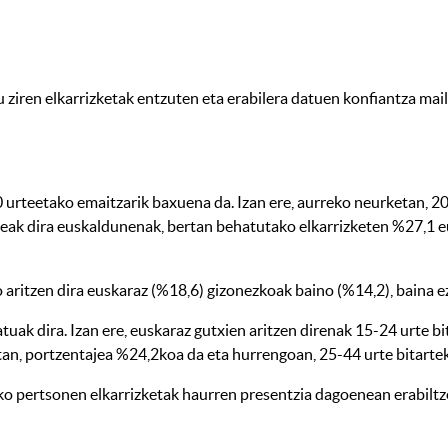
u ziren elkarrizketak entzuten eta erabilera datuen konfiantza mai
 urteetako emaitzarik baxuena da. Izan ere, aurreko neurketan, 20
neak dira euskaldunenak, bertan behatutako elkarrizketen %27,1 e
ritzen dira euskaraz (%18,6) gizonezkoak baino (%14,2), baina e
ak dira. Izan ere, euskaraz gutxien aritzen direnak 15-24 urte bi
etan, portzentajea %24,2koa da eta hurrengoan, 25-44 urte bitart
eko pertsonen elkarrizketak haurren presentzia dagoenean erabiltz