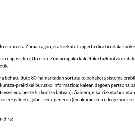
rretxun eta Zumarragan, eta kezkatuta agertu dira bi udalak arik
buru nagusi ditu, Urretxu-Zumarragako kaleetako hizkuntza erabile
etik.
una behatu dute 80. hamarkadan sortutako behaketa sistema erabiliz
zkuntza-praktikei buruzko informazioa; kalean dagoen pertsona ba
ntsesez edo beste hizkuntza batean). Gainera, elkarrizketa horietan
rtxo ere galdetu gabe: sexu-generoa (emakumezkoa edo gizonezkoa) 
n dira: