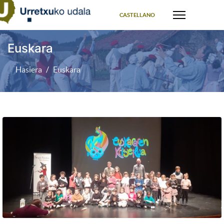
Select your language
CASTELLANO
Euskara
Hasiera
Euskara