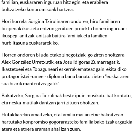
familian, euskararen inguruan hitz egin, eta erabilera
bultzatzeko konpromisoak hartzea.
Hori horrela, Sorgina Txirulinaren ondoren, hiru familiaren
bizipenak ikusi eta entzun genituen proiektu honen inguruan:
ikuspegi anitzak, anitzak baitira familiak eta familien
hurbiltasuna euskararekiko.
Horren ondoren bi udaletako zinegotziak igo ziren oholtzara:
Alex González Urretxutik, eta Josu Idigoras Zumarragatik.
Ikastetxeei eta Topaguneari eskerrak emateaz gain, ekitaldiko
protagonistei -umeei- diploma bana banatu zieten “euskararen
sua bizirik mantentzeagatik”.
Bukatzeko, Sorgina Txirulinak beste ipuin musikatu bat kontatu,
eta neska-mutilak dantzan jarri zituen oholtzan.
Ekitaldiarekin amaitzeko, eta familia mailan etxe bakoitzean
hartutako konpromiso gogorarazteko familia bakoitzak argazkia
atera eta etxera eraman ahal izan zuen.