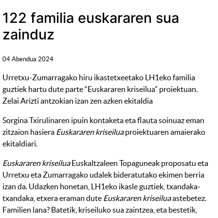
122 familia euskararen sua
zainduz
04 Abendua 2024
Urretxu-Zumarragako hiru ikastetxeetako LH1eko familia
guztiek hartu dute parte “Euskararen kriseilua” proiektuan.
Zelai Arizti antzokian izan zen azken ekitaldia
Sorgina Txirulinaren ipuin kontaketa eta flauta soinuaz eman
zitzaion hasiera
Euskararen kriseilua
proiektuaren amaierako
ekitaldiari.
Euskararen kriseilua
Euskaltzaleen Topaguneak proposatu eta
Urretxu eta Zumarragako udalek bideratutako ekimen berria
izan da. Udazken honetan, LH1eko ikasle guztiek, txandaka-
txandaka, etxera eraman dute
Euskararen kriseilua
astebetez.
Familien lana? Batetik, kriseiluko sua zaintzea, eta bestetik,