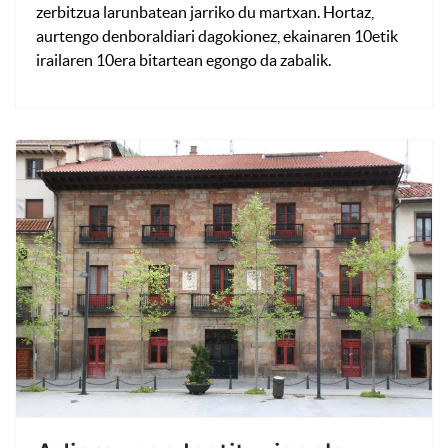
zerbitzua larunbatean jarriko du martxan. Hortaz,
aurtengo denboraldiari dagokionez, ekainaren 10etik
irailaren 10era bitartean egongo da zabalik.