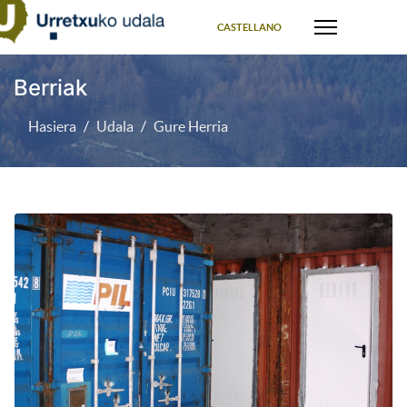
Select your language
CASTELLANO
Berriak
Hasiera
Udala
Gure Herria