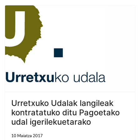
Urretxuko Udalak langileak
kontratatuko ditu Pagoetako
udal igerilekuetarako
10 Maiatza 2017