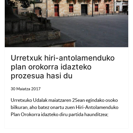
Urretxuk hiri-antolamenduko
plan orokorra idazteko
prozesua hasi du
30 Maiatza 2017
Urretxuko Udalak maiatzaren 25ean egindako osoko
bilkuran, aho batez onartu zuen Hiri-Antolamenduko
Plan Orokorra idazteko diru partida haunditzea;