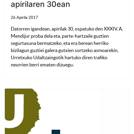
apirilaren 30ean
26 Apirila 2017
Datorren igandean, apirilak 30, ospatuko den XXXIV. A.
Mendijur proba dela eta, parte-hartzaile guztien
segurtasuna bermatzeko, eta era berean herriko
bizilagun guztiei galera gutxien sortzeko asmoarekin,
Urretxuko Udaltzaingotik hartuko diren trafiko
neurrien berri ematen dizuegu.