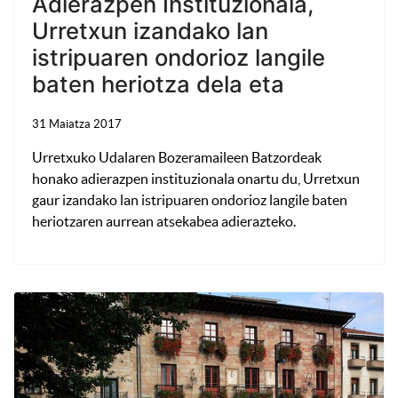
Adierazpen Instituzionala,
Urretxun izandako lan
istripuaren ondorioz langile
baten heriotza dela eta
31 Maiatza 2017
Urretxuko Udalaren Bozeramaileen Batzordeak
honako adierazpen instituzionala onartu du, Urretxun
gaur izandako lan istripuaren ondorioz langile baten
heriotzaren aurrean atsekabea adierazteko.