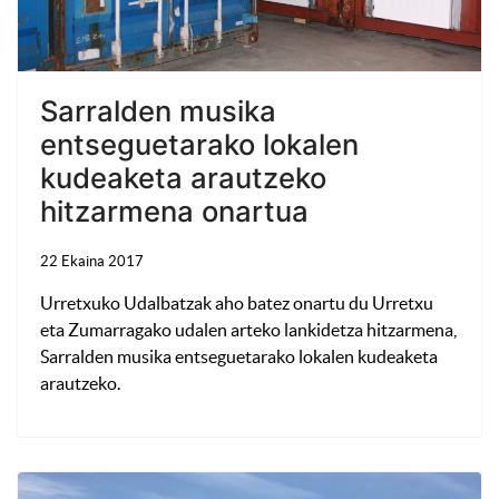
Sarralden musika
entseguetarako lokalen
kudeaketa arautzeko
hitzarmena onartua
22 Ekaina 2017
Urretxuko Udalbatzak aho batez onartu du Urretxu
eta Zumarragako udalen arteko lankidetza hitzarmena,
Sarralden musika entseguetarako lokalen kudeaketa
arautzeko.