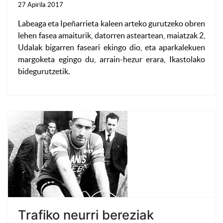
27 Apirila 2017
Labeaga eta Ipeñarrieta kaleen arteko gurutzeko obren
lehen fasea amaiturik, datorren asteartean, maiatzak 2,
Udalak bigarren faseari ekingo dio, eta aparkalekuen
margoketa egingo du, arrain-hezur erara, Ikastolako
bidegurutzetik.
Trafiko neurri bereziak