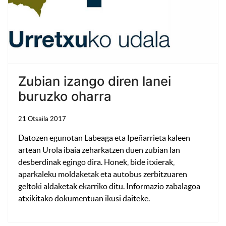
Zubian izango diren lanei
buruzko oharra
21 Otsaila 2017
Datozen egunotan Labeaga eta Ipeñarrieta kaleen
artean Urola ibaia zeharkatzen duen zubian lan
desberdinak egingo dira. Honek, bide itxierak,
aparkaleku moldaketak eta autobus zerbitzuaren
geltoki aldaketak ekarriko ditu. Informazio zabalagoa
atxikitako dokumentuan ikusi daiteke.