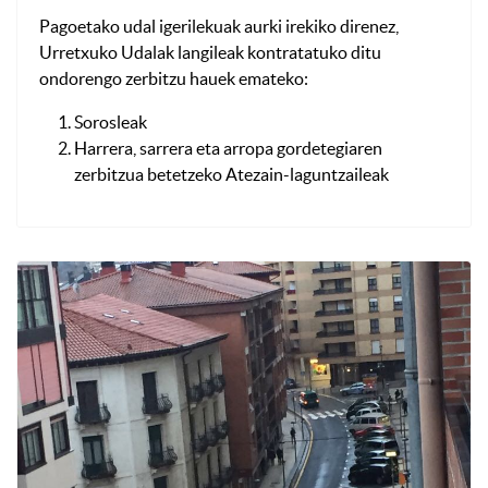
Pagoetako udal igerilekuak aurki irekiko direnez,
Urretxuko Udalak langileak kontratatuko ditu
ondorengo zerbitzu hauek emateko:
Sorosleak
Harrera, sarrera eta arropa gordetegiaren
zerbitzua betetzeko Atezain-laguntzaileak