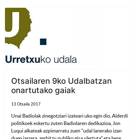
Otsailaren 9ko Udalbatzan
onartutako gaiak
13 Otsaila 2017
Unai Badiolak zinegotziari izateari uko egin dio. Alderdi
politikoek eskertu zuten Badiolaren dedikazioa, Jon
Luqui alkateak azpimarratu zuen "udal lanerako izan
duen jarrera, zerbitzu publiko gisa ulertuta" eta bere