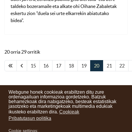
taldeko bozeramaile eta alkate ohi Oihane Zabaletak
eskertu zion "duela sei urte elkarrekin abiatutako
bidea".
20 orria 29 orritik
15
16
17
18
19
20
21
22
Webgune honek cookieak erabiltzen ditu zure
ordenagailuan informazioa gordetzeko. Batzuk
beharrezkoak dira nabigatzeko, besteak estatistikak
Kontaktuak
Erabilera baldintzak
Lege oharra
Berriak
jasotzeko eta marketingekoak multimedia edukiak
ikusteko erabiltzen dira.
Cookieak
Zure iritzia
Pribatutasun politika
Cookie settings: