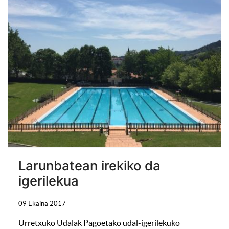
Larunbatean irekiko da
igerilekua
09 Ekaina 2017
Urretxuko Udalak Pagoetako udal-igerilekuko