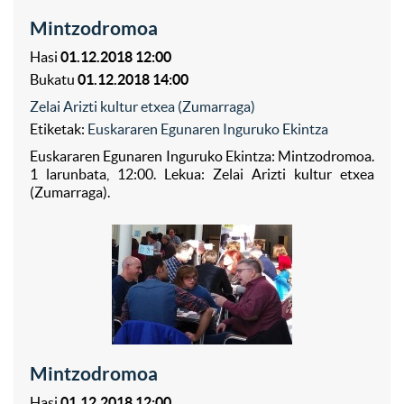
Mintzodromoa
Hasi
01.12.2018 12:00
Bukatu
01.12.2018 14:00
Zelai Arizti kultur etxea (Zumarraga)
Etiketak:
Euskararen Egunaren Inguruko Ekintza
Euskararen Egunaren Inguruko Ekintza: Mintzodromoa.
1 larunbata, 12:00. Lekua: Zelai Arizti kultur etxea
(Zumarraga).
Mintzodromoa
Hasi
01.12.2018 12:00