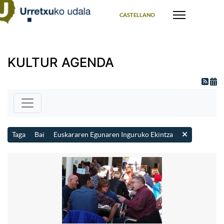
Select your language
CASTELLANO
KULTUR AGENDA
Taga
Bai
Euskararen Egunaren Inguruko Ekintza