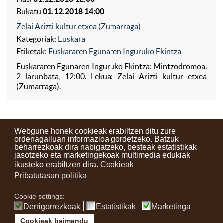
Bukatu
01.12.2018 14:00
Zelai Arizti kultur etxea (Zumarraga)
Kategoriak:
Euskara
Etiketak:
Euskararen Egunaren Inguruko Ekintza
Euskararen Egunaren Inguruko Ekintza: Mintzodromoa.
2 larunbata, 12:00. Lekua: Zelai Arizti kultur etxea
(Zumarraga).
Webgune honek cookieak erabiltzen ditu zure
ordenagailuan informazioa gordetzeko. Batzuk
beharrezkoak dira nabigatzeko, besteak estatistikak
Kontaktuak
Erabilera baldintzak
Lege oharra
Berriak
jasotzeko eta marketingekoak multimedia edukiak
ikusteko erabiltzen dira.
Cookieak
Zure iritzia
Pribatutasun politika
Cookie settings:
instagram
facebook
youtube
Derrigorrezkoak
Estatistikak
Marketinga
Cookieak baimendu