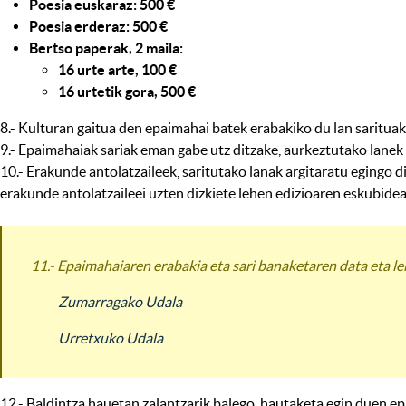
Poesia euskaraz: 500 €
Poesia erderaz: 500 €
Bertso paperak, 2 maila:
16 urte arte, 100 €
16 urtetik gora, 500 €
8.- Kulturan gaitua den epaimahai batek erabakiko du lan sarituak
9.- Epaimahaiak sariak eman gabe utz ditzake, aurkeztutako lanek g
10.- Erakunde antolatzaileek, saritutako lanak argitaratu egingo d
erakunde antolatzaileei uzten dizkiete lehen edizioaren eskubideak
11.- Epaimahaiaren erabakia eta sari banaketaren data eta l
Zumarragako Udala
Urretxuko Udala
12.- Baldintza hauetan zalantzarik balego, hautaketa egin duen epa