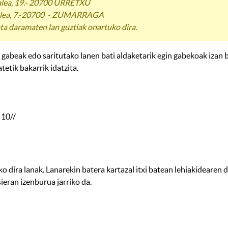
 kalea, 19.- 20700 URRETXU
pi kalea, 7.-20700 - ZUMARRAGA
ta daramaten lan guztiak onartuko dira.
tu gabeak edo saritutako lanen bati aldaketarik egin gabekoak izan
tetik bakarrik idatzita.
 10//
o dira lanak. Lanarekin batera kartazal itxi batean lehiakidearen 
ieran izenburua jarriko da.