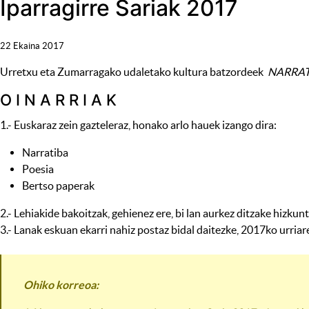
Iparragirre Sariak 2017
22 Ekaina 2017
Urretxu eta Zumarragako udaletako kultura batzordeek
NARRAT
O I N A R R I A K
1.- Euskaraz zein gazteleraz, honako arlo hauek izango dira:
Narratiba
Poesia
Bertso paperak
2.- Lehiakide bakoitzak, gehienez ere, bi lan aurkez ditzake hizkunt
3.- Lanak eskuan ekarri nahiz postaz bidal daitezke, 2017ko urri
Ohiko korreoa: