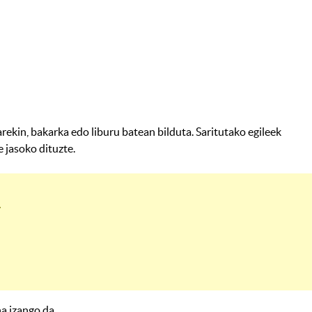
rekin, bakarka edo liburu batean bilduta. Saritutako egileek
 jasoko dituzte.
.
a izango da.