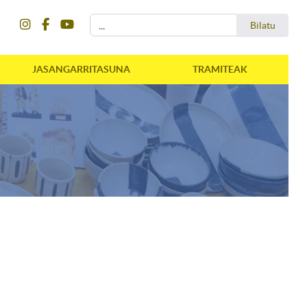
instagram
facebook
youtube
Bilatu
Bilatu
JASANGARRITASUNA
TRAMITEAK