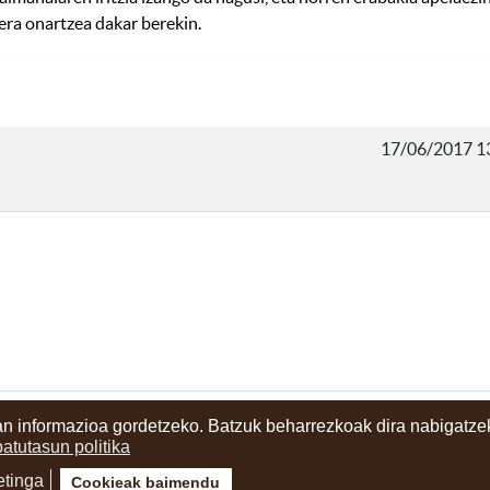
era onartzea dakar berekin.
17/06/2017 1
n informazioa gordetzeko. Batzuk beharrezkoak dira nabigatzek
ritzia
batutasun politika
etinga
Cookieak baimendu