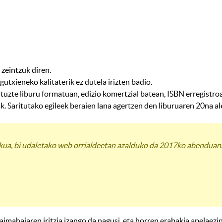
 zeintzuk diren.
utxieneko kalitaterik ez dutela irizten badio.
ituzte liburu formatuan, edizio komertzial batean, ISBN erregistroa
. Saritutako egileek beraien lana agertzen den liburuaren 20na ale
ekua, bi udaletako web orrialdeetan azalduko da 2017ko abenduan
imahaiaren iritzia izango da nagusi, eta horren erabakia apelaezin