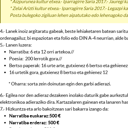
* Aizpurunea kultur etxea.- Iparragirre Saria 2017.- Jauregi
* Zelai Arizti kultur etxea.- Iparragirre Saria 2017.- Legaz
Posta bulegoko zigiluan lehen aipatutako edo lehenagoko da
4.- Lanek inoiz argitaratu gabeak, beste lehiaketaren batean sari
ordenagailuz, bi espaziotan eta folio edo DIN A-4 neurrian, alde ba
5.- Lanen luzera:
Narratiba: 6 eta 12 orri artekoa.//
Poesia: 200 lerrotik gora.//
Bertso paperak: 16 urte arte, gutxienez 6 bertso eta gehienez
16 urtetik gora, gutxienez 8 bertso eta gehienez 12
* Oharra: sorta zein doinutan egin den garbi adierazi.
6.- Egilea nor den adieraz dezakeen inolako daturik gabe aurkeztuk
elektronikoa adieraziko dira. Kartazalaren gainean eta lanaren has
7.- Hizkuntza eta arlo bakoitzean sari bakarra izango da:
Narratiba euskaraz:500 €
Narratiba erderaz: 500 €