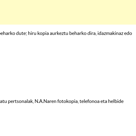
 beharko dute; hiru kopia aurkeztu beharko dira, idazmakinaz edo
datu pertsonalak, N.A.Naren fotokopia, telefonoa eta helbide