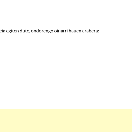
ia egiten dute, ondorengo oinarri hauen arabera: