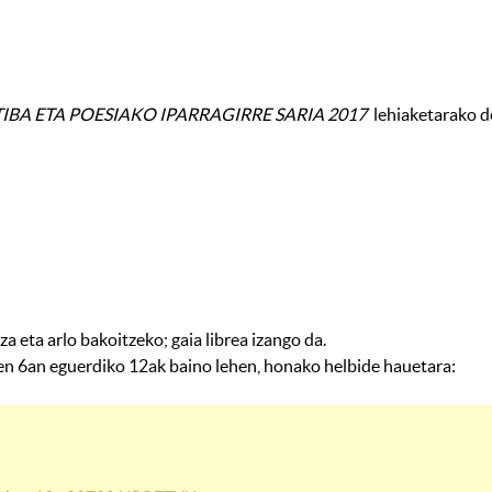
IBA ETA POESIAKO IPARRAGIRRE SARIA 2017
lehiaketarako de
za eta arlo bakoitzeko; gaia librea izango da.
aren 6an eguerdiko 12ak baino lehen, honako helbide hauetara: