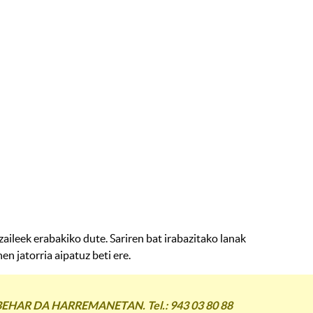
aileek erabakiko dute. Sariren bat irabazitako lanak
n jatorria aipatuz beti ere.
AR DA HARREMANETAN. Tel.: 943 03 80 88