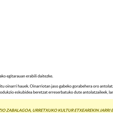
ko egitarauan erabili daitezke.
tu oinarri hauek. Oinarriotan jaso gabeko gorabehera oro antolatz
rodukzio eskubidea beretzat erreserbatuko dute antolatzaileek, lane
IO ZABALAGOA, URRETXUKO KULTUR ETXEAREKIN JARRI BEH