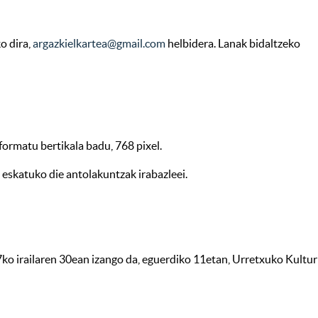
o dira,
argazkielkartea@gmail.com
helbidera. Lanak bidaltzeko
ormatu bertikala badu, 768 pixel.
skatuko die antolakuntzak irabazleei.
7ko irailaren 30ean izango da, eguerdiko 11etan, Urretxuko Kultur