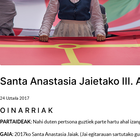
Santa Anastasia Jaietako III.
24 Uztaila 2017
O I N A R R I A K
PARTAIDEAK:
Nahi duten pertsona guztiek parte hartu ahal izang
GAIA:
2017ko Santa Anastasia Jaiak. (Jai egitarauan sartutako guz