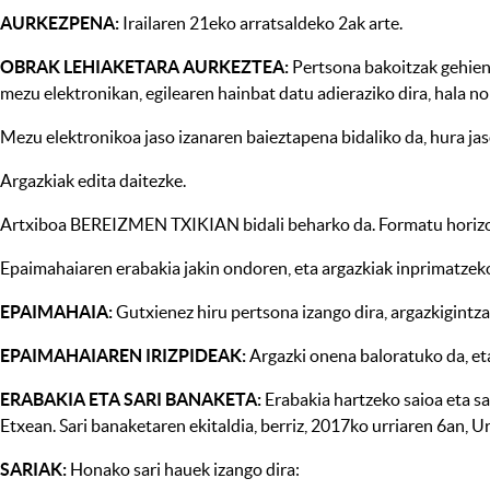
AURKEZPENA:
Irailaren 21eko arratsaldeko 2ak arte.
OBRAK LEHIAKETARA AURKEZTEA:
Pertsona bakoitzak gehiene
mezu elektronikan, egilearen hainbat datu adieraziko dira, hala no
Mezu elektronikoa jaso izanaren baieztapena bidaliko da, hura jas
Argazkiak edita daitezke.
Artxiboa BEREIZMEN TXIKIAN bidali beharko da. Formatu horizonta
Epaimahaiaren erabakia jakin ondoren, eta argazkiak inprimatze
EPAIMAHAIA:
Gutxienez hiru pertsona izango dira, argazkigintz
EPAIMAHAIAREN IRIZPIDEAK:
Argazki onena baloratuko da, eta
ERABAKIA ETA SARI BANAKETA:
Erabakia hartzeko saioa eta sa
Etxean. Sari banaketaren ekitaldia, berriz, 2017ko urriaren 6an, 
SARIAK:
Honako sari hauek izango dira: