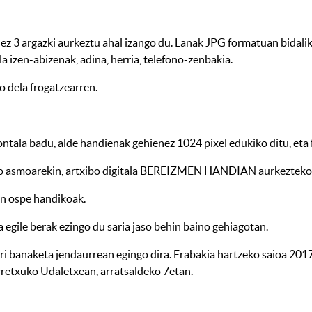
z 3 argazki aurkeztu ahal izango du. Lanak JPG formatuan bidalik
la izen-abizenak, adina, herria, telefono-zenbakia.
o dela frogatzearren.
la badu, alde handienak gehienez 1024 pixel edukiko ditu, eta f
ko asmoarekin, artxibo digitala BEREIZMEN HANDIAN aurkezteko e
an ospe handikoak.
 egile berak ezingo du saria jaso behin baino gehiagotan.
ri banaketa jendaurrean egingo dira. Erabakia hartzeko saioa 201
Urretxuko Udaletxean, arratsaldeko 7etan.