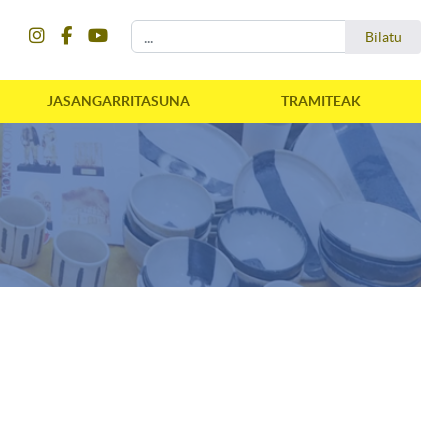
instagram
facebook
youtube
Bilatu
Bilatu
JASANGARRITASUNA
TRAMITEAK