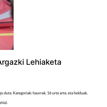
 Argazki Lehiaketa
o dute. Kategoriak: haurrak, 16 urte arte, eta helduak.
tia).