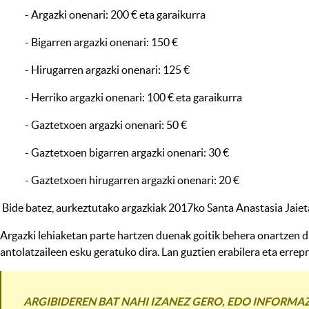
- Argazki onenari: 200 € eta garaikurra
- Bigarren argazki onenari: 150 €
- Hirugarren argazki onenari: 125 €
- Herriko argazki onenari: 100 € eta garaikurra
- Gaztetxoen argazki onenari: 50 €
- Gaztetxoen bigarren argazki onenari: 30 €
- Gaztetxoen hirugarren argazki onenari: 20 €
Bide batez, aurkeztutako argazkiak 2017ko Santa Anastasia Jaieta
Argazki lehiaketan parte hartzen duenak goitik behera onartzen di
antolatzaileen esku geratuko dira. Lan guztien erabilera eta errep
ARGIBIDEREN BAT NAHI IZANEZ GERO, EDO INFORMAZ