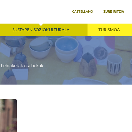
Select your language
ZURE IRITZIA
CASTELLANO
SUSTAPEN SOZIOKULTURALA
TURISMOA
Lehiaketak eta bekak