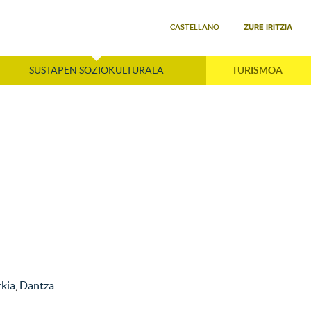
Select your language
ZURE IRITZIA
CASTELLANO
SUSTAPEN SOZIOKULTURALA
TURISMOA
)
kia
,
Dantza