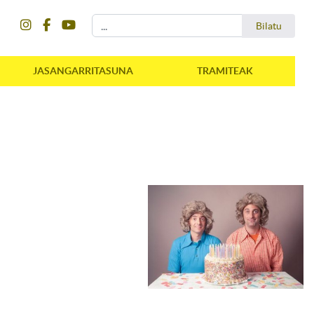
instagram
facebook
youtube
Bilatu
Bilatu
JASANGARRITASUNA
TRAMITEAK