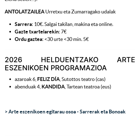
ANTOLATZAILEA
Urretxu eta Zumarragako udalak
Sarrera
: 10€. Salgai takilan, makina eta online.
Gazte txartelarekin
: 7€
Ordu gaztea
: <30 urte <30 min. 5€
2026 HELDUENTZAKO ARTE
ESZENIKOEN PROGRAMAZIOA
azaroak 6,
FELIZ DÍA
, Sutottos teatro (cas)
abenduak 4,
KANDIDA
, Tartean teatroa (eus)
> Arte eszenikoen egitarau osoa - Sarrerak eta Bonoak