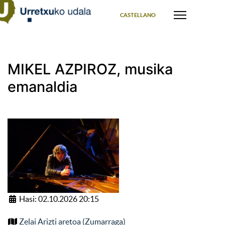
Select your language
CASTELLANO
MIKEL AZPIROZ, musika
emanaldia
Hasi: 02.10.2026 20:15
Zelai Arizti aretoa (Zumarraga)