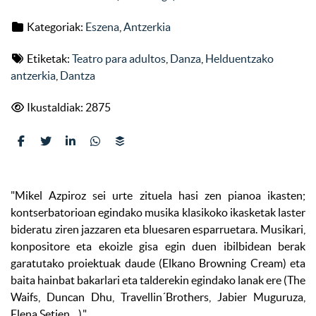
Kategoriak:
Eszena
,
Antzerkia
Etiketak:
Teatro para adultos
,
Danza
,
Helduentzako
antzerkia
,
Dantza
Ikustaldiak: 2875
"Mikel Azpiroz sei urte zituela hasi zen pianoa ikasten;
kontserbatorioan egindako musika klasikoko ikasketak laster
bideratu ziren jazzaren eta bluesaren esparruetara. Musikari,
konpositore eta ekoizle gisa egin duen ibilbidean berak
garatutako proiektuak daude (Elkano Browning Cream) eta
baita hainbat bakarlari eta talderekin egindako lanak ere (The
Waifs, Duncan Dhu, Travellin´Brothers, Jabier Muguruza,
Elena Setien…).
"