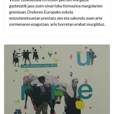
gaztetatik jaso zuen oinarrizko formazioa margolarien
gremioan. Ondoren Europako eskola
entzutenetsuetan prestatu zen eta sakondu zuen arte
sormenaren ezagutzan, arlo horretan erabat murgilduz.