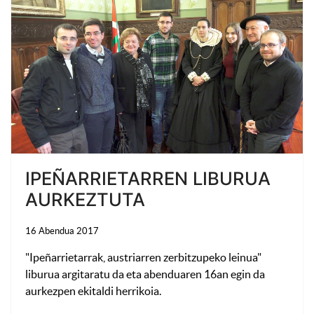
IPEÑARRIETARREN LIBURUA
AURKEZTUTA
16 Abendua 2017
"Ipeñarrietarrak, austriarren zerbitzupeko leinua"
liburua argitaratu da eta abenduaren 16an egin da
aurkezpen ekitaldi herrikoia.