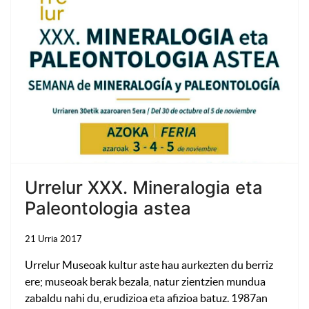
Urrelur XXX. Mineralogia eta
Paleontologia astea
21 Urria 2017
Urrelur Museoak kultur aste hau aurkezten du berriz
ere; museoak berak bezala, natur zientzien mundua
zabaldu nahi du, erudizioa eta afizioa batuz. 1987an