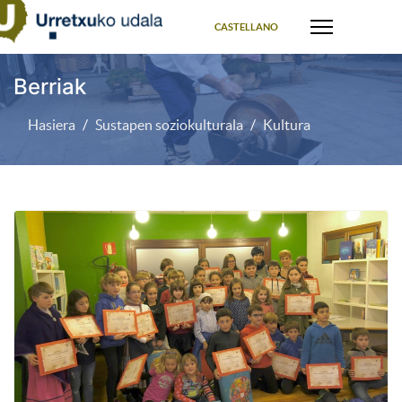
Select your language
CASTELLANO
Berriak
Hasiera
Sustapen soziokulturala
Kultura