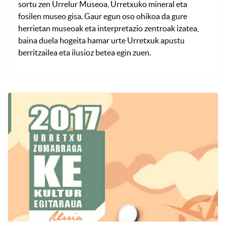
sortu zen Urrelur Museoa, Urretxuko mineral eta
fosilen museo gisa. Gaur egun oso ohikoa da gure
herrietan museoak eta interpretazio zentroak izatea,
baina duela hogeita hamar urte Urretxuk apustu
berritzailea eta ilusioz betea egin zuen.