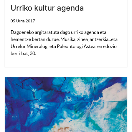
Urriko kultur agenda
05 Urria 2017
Dagoeneko argitaratuta dago urriko agenda eta
hementxe bertan duzue. Musika, zinea, antzerkia...eta
Urrelur Mineralogi eta Paleontologi Astearen edozio
berri bat, 30.