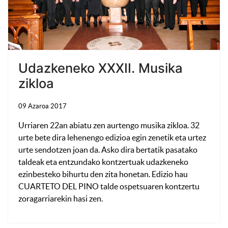
Udazkeneko XXXII. Musika
zikloa
09 Azaroa 2017
Urriaren 22an abiatu zen aurtengo musika zikloa. 32
urte bete dira lehenengo edizioa egin zenetik eta urtez
urte sendotzen joan da. Asko dira bertatik pasatako
taldeak eta entzundako kontzertuak udazkeneko
ezinbesteko bihurtu den zita honetan. Edizio hau
CUARTETO DEL PINO talde ospetsuaren kontzertu
zoragarriarekin hasi zen.