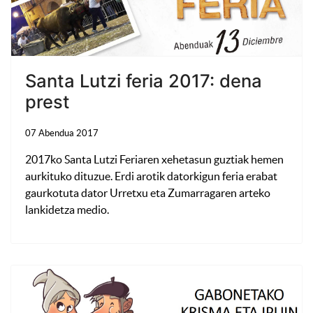
Santa Lutzi feria 2017: dena
prest
07 Abendua 2017
2017ko Santa Lutzi Feriaren xehetasun guztiak hemen
aurkituko dituzue. Erdi arotik datorkigun feria erabat
gaurkotuta dator Urretxu eta Zumarragaren arteko
lankidetza medio.