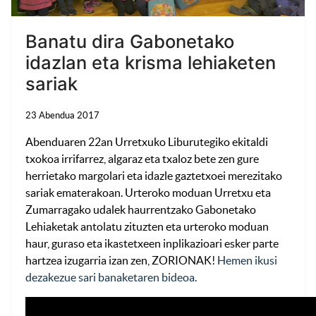
Banatu dira Gabonetako
idazlan eta krisma lehiaketen
sariak
23 Abendua 2017
Abenduaren 22an Urretxuko Liburutegiko ekitaldi
txokoa irrifarrez, algaraz eta txaloz bete zen gure
herrietako margolari eta idazle gaztetxoei merezitako
sariak ematerakoan. Urteroko moduan Urretxu eta
Zumarragako udalek haurrentzako Gabonetako
Lehiaketak antolatu zituzten eta urteroko moduan
haur, guraso eta ikastetxeen inplikazioari esker parte
hartzea izugarria izan zen, ZORIONAK!
Hemen ikusi
dezakezue sari banaketaren bideoa.