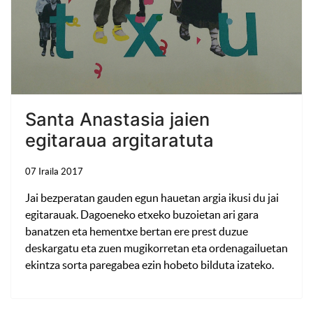
Santa Anastasia jaien
egitaraua argitaratuta
07 Iraila 2017
Jai bezperatan gauden egun hauetan argia ikusi du jai
egitarauak. Dagoeneko etxeko buzoietan ari gara
banatzen eta hementxe bertan ere prest duzue
deskargatu eta zuen mugikorretan eta ordenagailuetan
ekintza sorta paregabea ezin hobeto bilduta izateko.