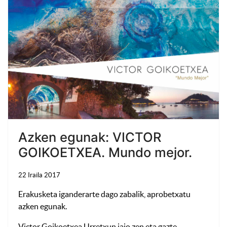
Azken egunak: VICTOR
GOIKOETXEA. Mundo mejor.
22 Iraila 2017
Erakusketa iganderarte dago zabalik, aprobetxatu
azken egunak.
Victor Goikoetxea Urretxun jaio zen eta gazte