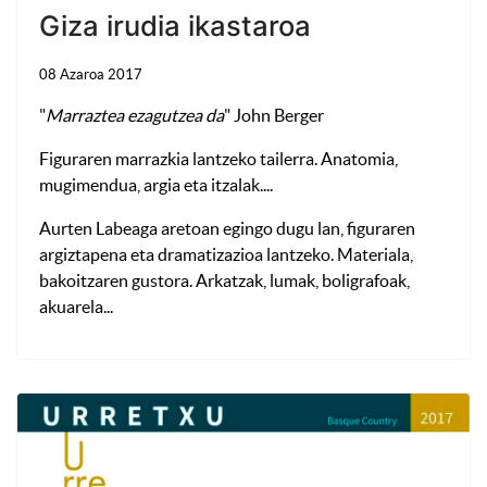
Giza irudia ikastaroa
08 Azaroa 2017
"
Marraztea ezagutzea da
" John Berger
Figuraren marrazkia lantzeko tailerra. Anatomia,
mugimendua, argia eta itzalak....
Aurten Labeaga aretoan egingo dugu lan, figuraren
argiztapena eta dramatizazioa lantzeko. Materiala,
bakoitzaren gustora. Arkatzak, lumak, boligrafoak,
akuarela...