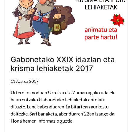
Gabonetako XXIX idazlan eta
krisma lehiaketak 2017
11 Azaroa 2017
Urteroko moduan Urretxu eta Zumarragako udalek
haurrentzako Gabonetako Lehiaketak antolatu
dituzte. Lanak abenduaren 1a bitartean aurkeztu
daitezke. Sari banaketa, abenduaren 22an izango da.
Hona hemen informazio guztia.