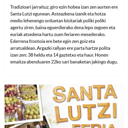
Tradizioari jarraituz, giro ezin hobea izan zen aurten ere
Santa Lutzi egunean. Asteazkena izanik eta hotza
medio lehenengo orduetan bisitariak poliki poliki
agertu ziren, baina eguerdierako dena lepo zegoen eta
euriak atsedena hartu zuen feriaren mesederako.
Ederrena frontoia ere bete egin zen goiz eta
arratsaldean. Argazki rallyan ere parta hartze polita
izan zen: 38 heldu eta 14 gaztetxo eta haur. Honen
emaitza abenduaren 22ko sari banaketan jakingo dugu.