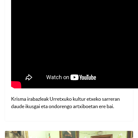
Krisma irabazleak Urretxuko kultur etxeko sarreran
daude ikusgai eta ondorengo artxiboetan ere bai.