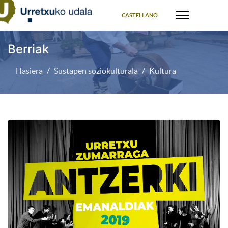
Select your language
CASTELLANO
Berriak
Hasiera
Sustapen soziokulturala
Kultura