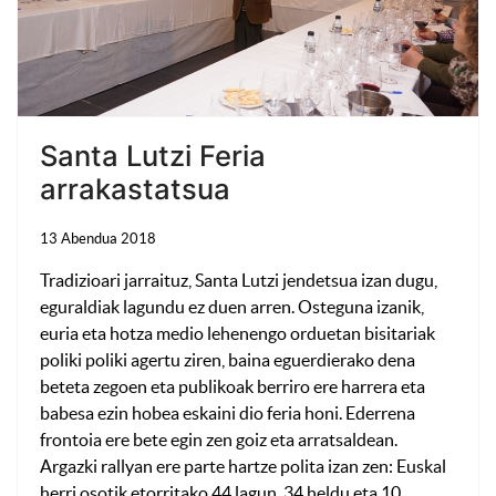
Santa Lutzi Feria
arrakastatsua
13 Abendua 2018
Tradizioari jarraituz, Santa Lutzi jendetsua izan dugu,
eguraldiak lagundu ez duen arren. Osteguna izanik,
euria eta hotza medio lehenengo orduetan bisitariak
poliki poliki agertu ziren, baina eguerdierako dena
beteta zegoen eta publikoak berriro ere harrera eta
babesa ezin hobea eskaini dio feria honi. Ederrena
frontoia ere bete egin zen goiz eta arratsaldean.
Argazki rallyan ere parte hartze polita izan zen: Euskal
herri osotik etorritako 44 lagun, 34 heldu eta 10