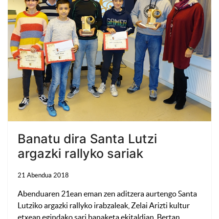
Banatu dira Santa Lutzi
argazki rallyko sariak
21 Abendua 2018
Abenduaren 21ean eman zen aditzera aurtengo Santa
Lutziko argazki rallyko irabzaleak, Zelai Arizti kultur
etxean egindako sari banaketa ekitaldian. Bertan