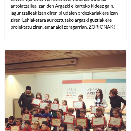
antolatzailea izan den Argazki elkarteko kideez gain,
laguntzaileak izan diren bi udalen ordezkariak ere izan
ziren. Lehiaketara aurkeztutako argazki guztiak ere
proiektatu ziren, emanaldi zoragarrian. ZORIONAK!