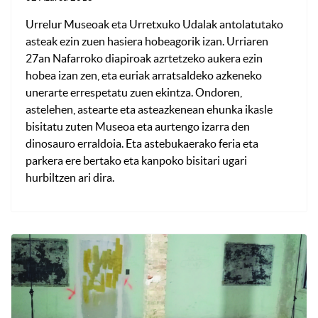
Urrelur Museoak eta Urretxuko Udalak antolatutako
asteak ezin zuen hasiera hobeagorik izan. Urriaren
27an Nafarroko diapiroak azrtetzeko aukera ezin
hobea izan zen, eta euriak arratsaldeko azkeneko
unerarte errespetatu zuen ekintza. Ondoren,
astelehen, astearte eta asteazkenean ehunka ikasle
bisitatu zuten Museoa eta aurtengo izarra den
dinosauro erraldoia. Eta astebukaerako feria eta
parkera ere bertako eta kanpoko bisitari ugari
hurbiltzen ari dira.