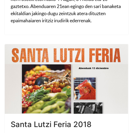
gaztetxo. Abenduaren 21ean egingo den sari banaketa
ekitaldian jakingo dugu zeintzuk atera dituzten
epaimahaiaren iritziz irudirik ederrenak.
Santa Lutzi Feria 2018