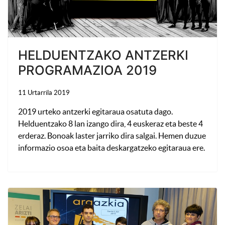
HELDUENTZAKO ANTZERKI
PROGRAMAZIOA 2019
11 Urtarrila 2019
2019 urteko antzerki egitaraua osatuta dago.
Helduentzako 8 lan izango dira, 4 euskeraz eta beste 4
erderaz. Bonoak laster jarriko dira salgai. Hemen duzue
informazio osoa eta baita deskargatzeko egitaraua ere.