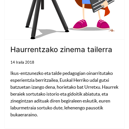
Haurrentzako zinema tailerra
14 Iraila 2018
Ikus-entzunezko eta talde pedagogian oinarritutako
esperientzia berritzailea, Euskal Herriko udal gutxi
batzuetan izango dena, horietako bat Urretxu. Haurrek
beraiek sortutako istorio eta gidoitik abiatuta, eta
zinegintzan adituak diren begiraleen eskutik, euren
laburmetraia sortuko dute, lehenengo pausotik
bukaeraraino.