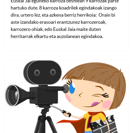
Euskal Jai eguneko karroza desfilean 9 karrozak parte
hartuko dute. 8 karroza koadrilek egindakoak izango
dira, urtero lez, eta azkena berriz herrikoia: Orain bi
aste izandako erasoari erantzunez karrozeroak,
karrozero ohiak, edo Euskal Jaia maite duten
herritarrak elkartu eta auzolanean egindakoa.