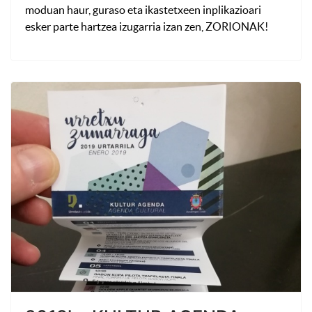
moduan haur, guraso eta ikastetxeen inplikazioari
esker parte hartzea izugarria izan zen, ZORIONAK!