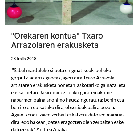
"Orekaren kontua" Txaro
Arrazolaren erakusketa
28 Iraila 2018
"Sabel marduleko silueta enigmatikoak, beheko
gorputz-adarrik gabeak, ageri dira Txaro Arrazola
artistaren erakusketa honetan, askotariko gainazal eta
euskarrietan. Jakin-minez ibiliko gara, emakume
nabarmen baina anonimo hauez inguratuta; behin eta
berriro errepikatuko dira, obsesioak balira bezala.
Agian, kendu zaien zerbait eskatzera datozen mamuak
dira, edo bakean joatea eragozten dien zerbaiten eske
datozenak". Andrea Abalia