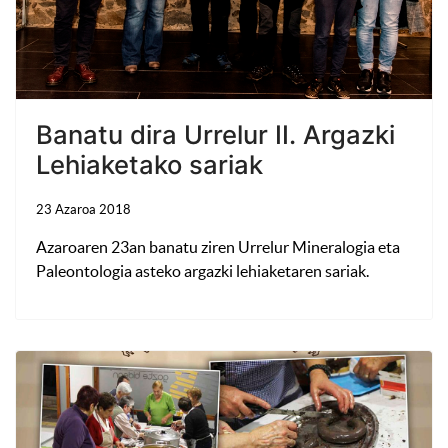
Banatu dira Urrelur II. Argazki
Lehiaketako sariak
23 Azaroa 2018
Azaroaren 23an banatu ziren Urrelur Mineralogia eta
Paleontologia asteko argazki lehiaketaren sariak.