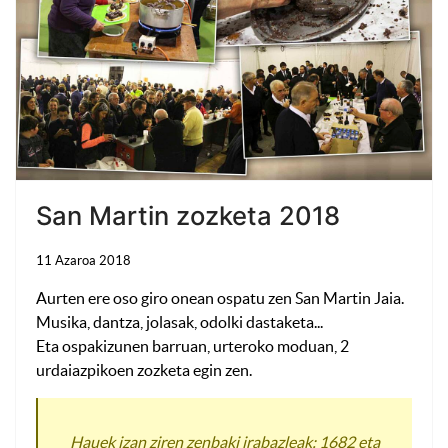
San Martin zozketa 2018
11 Azaroa 2018
Aurten ere oso giro onean ospatu zen San Martin Jaia.
Musika, dantza, jolasak, odolki dastaketa...
Eta ospakizunen barruan, urteroko moduan, 2
urdaiazpikoen zozketa egin zen.
Hauek izan ziren zenbaki irabazleak: 1682 eta