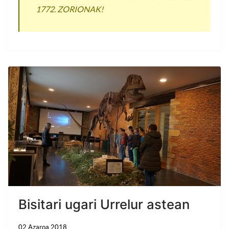
1772. ZORIONAK!
Bisitari ugari Urrelur astean
02 Azaroa 2018