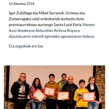
10 Abendua 2018
Igor Zubillaga eta Mikel Serranok, Urretxu eta
Zumarragako udal ordezkariek aurkeztu dute
prentsaurrekoan aurtengo Santa Lutzi Feria.
Hemen
ikusi dezakezue Aldundian Ainhoa Aizpuru
diputatuaren eskutik egindako agerpenaren bideoa.
Eta argazkiak ere bai.