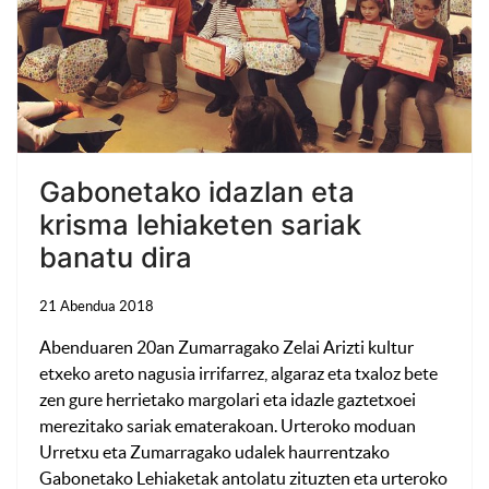
Gabonetako idazlan eta
krisma lehiaketen sariak
banatu dira
21 Abendua 2018
Abenduaren 20an Zumarragako Zelai Arizti kultur
etxeko areto nagusia irrifarrez, algaraz eta txaloz bete
zen gure herrietako margolari eta idazle gaztetxoei
merezitako sariak ematerakoan. Urteroko moduan
Urretxu eta Zumarragako udalek haurrentzako
Gabonetako Lehiaketak antolatu zituzten eta urteroko