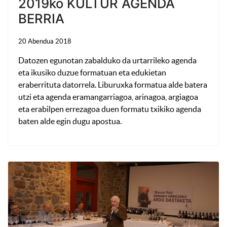
2019ko KULTUR AGENDA
BERRIA
20 Abendua 2018
Datozen egunotan zabalduko da urtarrileko agenda
eta ikusiko duzue formatuan eta edukietan
eraberrituta datorrela. Liburuxka formatua alde batera
utzi eta agenda eramangarriagoa, arinagoa, argiagoa
eta erabilpen errezagoa duen formatu txikiko agenda
baten alde egin dugu apostua.