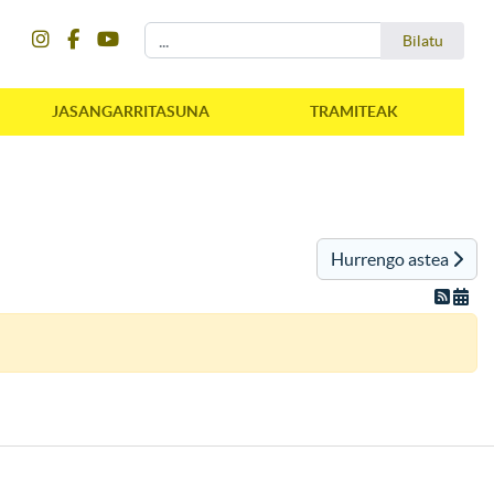
instagram
facebook
youtube
Bilatu
Bilatu
JASANGARRITASUNA
TRAMITEAK
Hurrengo astea
instagram
facebook
youtube