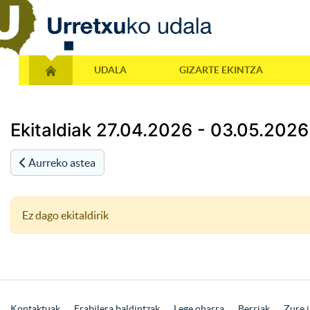
UDALA
GIZARTE EKINTZA
Ekitaldiak 27.04.2026 - 03.05.2026
Aurreko astea
Ez dago ekitaldirik
Kontaktuak
Erabilera baldintzak
Lege oharra
Berriak
Zure i