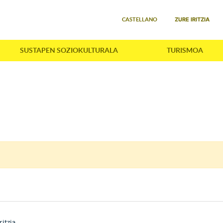
Select your language
ZURE IRITZIA
CASTELLANO
SUSTAPEN SOZIOKULTURALA
TURISMOA
ritzia