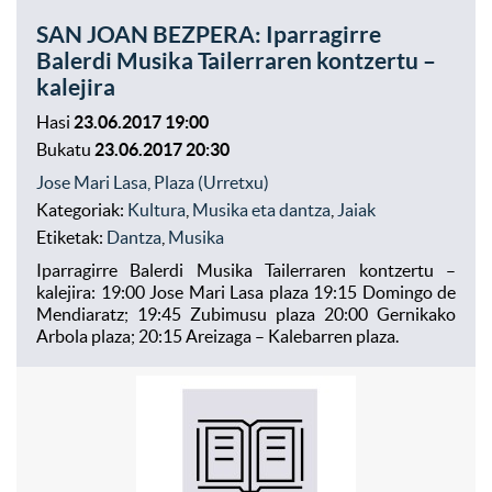
SAN JOAN BEZPERA: Iparragirre
Balerdi Musika Tailerraren kontzertu –
kalejira
Hasi
23.06.2017 19:00
Bukatu
23.06.2017 20:30
Jose Mari Lasa, Plaza (Urretxu)
Kategoriak:
Kultura
,
Musika eta dantza
,
Jaiak
Etiketak:
Dantza
,
Musika
Iparragirre Balerdi Musika Tailerraren kontzertu –
kalejira: 19:00 Jose Mari Lasa plaza 19:15 Domingo de
Mendiaratz; 19:45 Zubimusu plaza 20:00 Gernikako
Arbola plaza; 20:15 Areizaga – Kalebarren plaza.