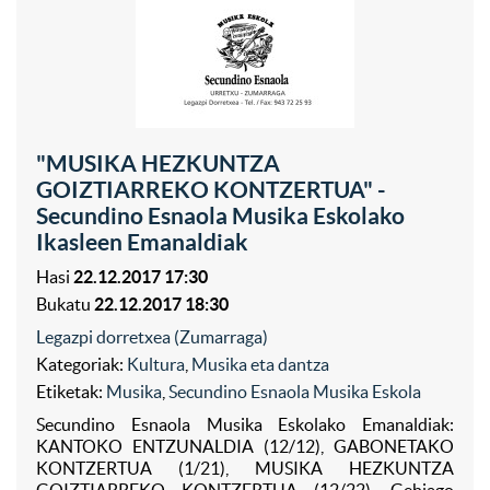
"MUSIKA HEZKUNTZA
GOIZTIARREKO KONTZERTUA" -
Secundino Esnaola Musika Eskolako
Ikasleen Emanaldiak
Hasi
22.12.2017 17:30
Bukatu
22.12.2017 18:30
Legazpi dorretxea (Zumarraga)
Kategoriak:
Kultura
,
Musika eta dantza
Etiketak:
Musika
,
Secundino Esnaola Musika Eskola
Secundino Esnaola Musika Eskolako Emanaldiak:
KANTOKO ENTZUNALDIA (12/12), GABONETAKO
KONTZERTUA (1/21), MUSIKA HEZKUNTZA