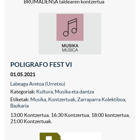
BRUMADENSA taldearen kontzertua
POLIGRAFO FEST VI
01.05.2021
Labeaga Aretoa (Urretxu)
Kategoriak:
Kultura
,
Musika eta dantza
Etiketak:
Musika
,
Kontzertuak
,
Zarraparra Kolektiboa
,
Bazkaria
13:00 Kontzertua, 16:30 Kontzertua, 18:00 kontzertua,
21:00 Kontzertuak.