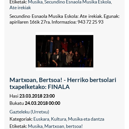
Etiketak:
Musika
,
Secundino Esnaola Musika Eskola
,
Ate irekiak
Secundino Esnaola Musika Eskola: Ate irekiak. Egunak:
apirilaren 16tik 27ra. Informazioa: 943 72 25 93
Martxoan, Bertsoa! - Herriko bertsolari
txapelketako: FINALA
Hasi
23.03.2018 23:00
Bukatu
24.03.2018 00:00
Gazteleku (Urretxu)
Kategoriak:
Euskara
,
Kultura
,
Musika eta dantza
Etiketak:
Musika
,
Martxoan, bertsoa!