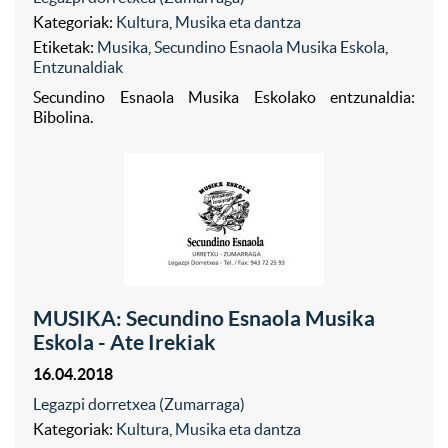
Kategoriak:
Kultura
,
Musika eta dantza
Etiketak:
Musika
,
Secundino Esnaola Musika Eskola
,
Entzunaldiak
Secundino Esnaola Musika Eskolako entzunaldia:
Bibolina.
MUSIKA: Secundino Esnaola Musika
Eskola - Ate Irekiak
16.04.2018
Legazpi dorretxea (Zumarraga)
Kategoriak:
Kultura
,
Musika eta dantza