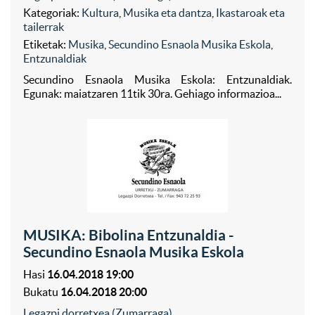
Kategoriak:
Kultura
,
Musika eta dantza
,
Ikastaroak eta
tailerrak
Etiketak:
Musika
,
Secundino Esnaola Musika Eskola
,
Entzunaldiak
Secundino Esnaola Musika Eskola: Entzunaldiak.
Egunak: maiatzaren 11tik 30ra. Gehiago informazioa...
MUSIKA: Bibolina Entzunaldia -
Secundino Esnaola Musika Eskola
Hasi
16.04.2018 19:00
Bukatu
16.04.2018 20:00
Legazpi dorretxea (Zumarraga)