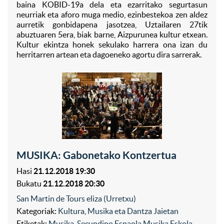
baina KOBID-19a dela eta ezarritako segurtasun
neurriak eta aforo muga medio, ezinbestekoa zen aldez
aurretik gonbidapena jasotzea, Uztailaren 27tik
abuztuaren 5era, biak barne, Aizpurunea kultur etxean.
Kultur ekintza honek sekulako harrera ona izan du
herritarren artean eta dagoeneko agortu dira sarrerak.
MUSIKA: Gabonetako Kontzertua
Hasi
21.12.2018 19:30
Bukatu
21.12.2018 20:30
San Martin de Tours eliza (Urretxu)
Kategoriak:
Kultura
,
Musika eta Dantza Jaietan
Etiketak:
Musika
,
Secundino Esnaola Musika Eskola
,