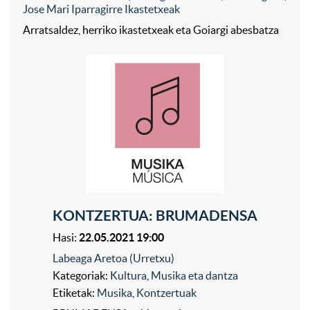
Jose Mari Iparragirre Ikastetxeak
Arratsaldez, herriko ikastetxeak eta Goiargi abesbatza
KONTZERTUA: BRUMADENSA
Hasi:
22.05.2021 19:00
Labeaga Aretoa (Urretxu)
Kategoriak:
Kultura
,
Musika eta dantza
Etiketak:
Musika
,
Kontzertuak