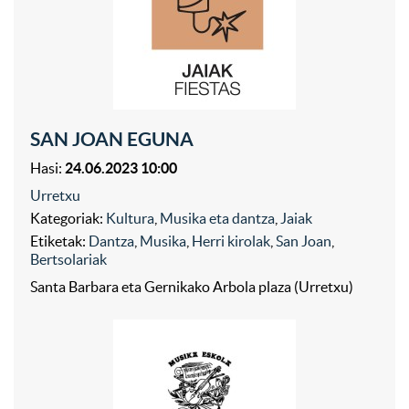
SAN JOAN EGUNA
Hasi:
24.06.2023 10:00
Urretxu
Kategoriak:
Kultura
,
Musika eta dantza
,
Jaiak
Etiketak:
Dantza
,
Musika
,
Herri kirolak
,
San Joan
,
Bertsolariak
Santa Barbara eta Gernikako Arbola plaza (Urretxu)