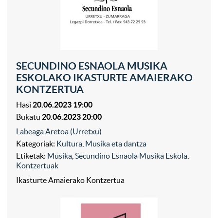
SECUNDINO ESNAOLA MUSIKA
ESKOLAKO IKASTURTE AMAIERAKO
KONTZERTUA
Hasi
20.06.2023 19:00
Bukatu
20.06.2023 20:00
Labeaga Aretoa (Urretxu)
Kategoriak:
Kultura
,
Musika eta dantza
Etiketak:
Musika
,
Secundino Esnaola Musika Eskola
,
Kontzertuak
Ikasturte Amaierako Kontzertua