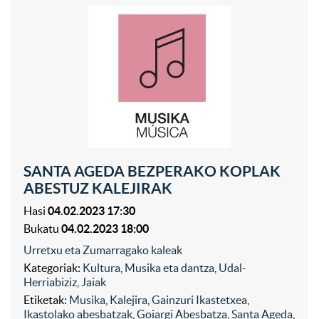
SANTA AGEDA BEZPERAKO KOPLAK
ABESTUZ KALEJIRAK
Hasi
04.02.2023 17:30
Bukatu
04.02.2023 18:00
Urretxu eta Zumarragako kaleak
Kategoriak:
Kultura
,
Musika eta dantza
,
Udal-
Herriabiziz
,
Jaiak
Etiketak:
Musika
,
Kalejira
,
Gainzuri Ikastetxea
,
Ikastolako abesbatzak
,
Goiargi Abesbatza
,
Santa Ageda
,