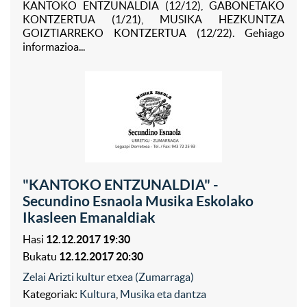
KANTOKO ENTZUNALDIA (12/12), GABONETAKO
KONTZERTUA (1/21), MUSIKA HEZKUNTZA
GOIZTIARREKO KONTZERTUA (12/22). Gehiago
informazioa...
"KANTOKO ENTZUNALDIA" -
Secundino Esnaola Musika Eskolako
Ikasleen Emanaldiak
Hasi
12.12.2017 19:30
Bukatu
12.12.2017 20:30
Zelai Arizti kultur etxea (Zumarraga)
Kategoriak:
Kultura
,
Musika eta dantza