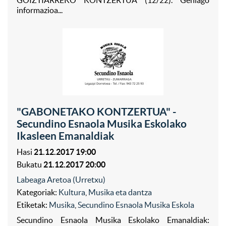
GOIZTIARREKO KONTZERTUA (12/22). Gehiago
informazioa...
"GABONETAKO KONTZERTUA" -
Secundino Esnaola Musika Eskolako
Ikasleen Emanaldiak
Hasi
21.12.2017 19:00
Bukatu
21.12.2017 20:00
Labeaga Aretoa (Urretxu)
Kategoriak:
Kultura
,
Musika eta dantza
Etiketak:
Musika
,
Secundino Esnaola Musika Eskola
Secundino Esnaola Musika Eskolako Emanaldiak: