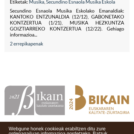
Etiketak:
Musika
,
Secundino Esnaola Musika Eskola
Secundino Esnaola Musika Eskolako Emanaldiak:
KANTOKO ENTZUNALDIA (12/12), GABONETAKO
KONTZERTUA (1/21), MUSIKA HEZKUNTZA
GOIZTIARREKO KONTZERTUA (12/22). Gehiago
informazioa...
2 errepikapenak
Webgune honek cookieak erabiltzen ditu zure
ordenagailuan informazioa gordetzeko. Batzuk