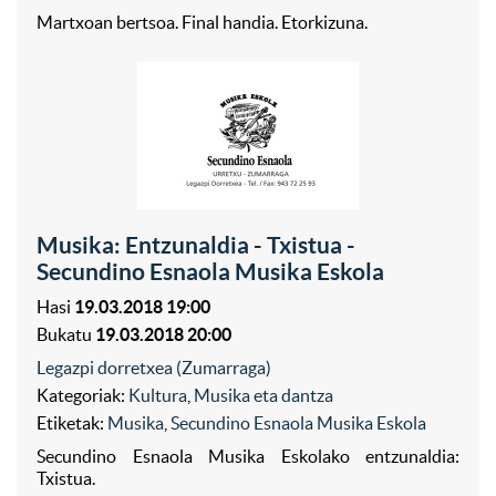
Martxoan bertsoa. Final handia. Etorkizuna.
Musika: Entzunaldia - Txistua -
Secundino Esnaola Musika Eskola
Hasi
19.03.2018 19:00
Bukatu
19.03.2018 20:00
Legazpi dorretxea (Zumarraga)
Kategoriak:
Kultura
,
Musika eta dantza
Etiketak:
Musika
,
Secundino Esnaola Musika Eskola
Secundino Esnaola Musika Eskolako entzunaldia:
Txistua.