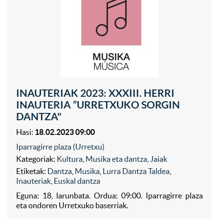
INAUTERIAK 2023: XXXIII. HERRI
INAUTERIA ”URRETXUKO SORGIN
DANTZA"
Hasi:
18.02.2023 09:00
Iparragirre plaza (Urretxu)
Kategoriak:
Kultura
,
Musika eta dantza
,
Jaiak
Etiketak:
Dantza
,
Musika
,
Lurra Dantza Taldea
,
Inauteriak
,
Euskal dantza
Eguna: 18, larunbata. Ordua: 09:00. Iparragirre plaza
eta ondoren Urretxuko baserriak.