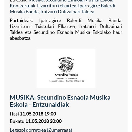
Kontzertuak
,
Lizarriturri elkartea
,
Iparragirre Balerdi
Musika Banda
,
Iratzarri Dultzainari Taldea
Partaideak: Iparragirre Balerdi Musika Banda,
Lizarriturri Txistulari Elkartea, Iratzarri Dultzainari
Taldea eta Secundino Esnaola Musika Eskolako haur
abesbatza.
MUSIKA: Secundino Esnaola Musika
Eskola - Entzunaldiak
Hasi
11.05.2018 19:00
Bukatu
11.05.2018 20:00
Legazpi dorretxea (Zumarraga)