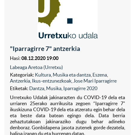
"Iparragirre 7" antzerkia
Hasi:
08.12.2020 19:00
Labeaga Aretoa (Urretxu)
Kategoriak:
Kultura
,
Musika eta dantza
,
Eszena
,
Antzerkia
,
Ikus-entzunezkoak
,
Jose Mari Iparragirre
Etiketak:
Dantza
,
Musika
,
Iparragirre 2020
Urretxuko Udalak jakinarazten du COVID-19 dela eta
urriaren 25erako aurrikusita zegoen “Iparragirre 7”
ikuskizuna COVID-19 dela eta atzeratu egin behar dela
eta beste data batean egingo dela. Data berria
zehaztutakoan jakinaraziko dugu behar adineko
denboraz. Gonbidapena jasota zutenek gorde dezatela,
balioa izango du eta hurrengo datan.