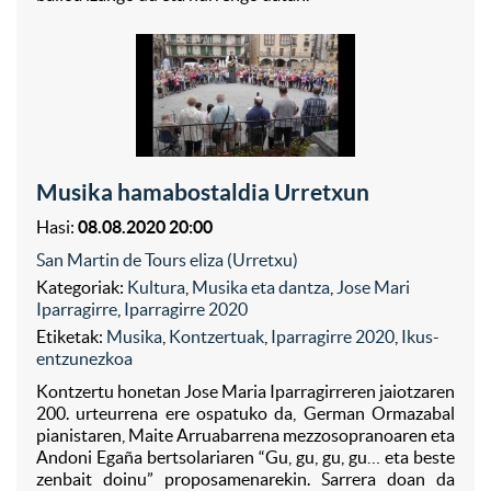
Musika hamabostaldia Urretxun
Hasi:
08.08.2020 20:00
San Martin de Tours eliza (Urretxu)
Kategoriak:
Kultura
,
Musika eta dantza
,
Jose Mari
Iparragirre
,
Iparragirre 2020
Etiketak:
Musika
,
Kontzertuak
,
Iparragirre 2020
,
Ikus-
entzunezkoa
Kontzertu honetan Jose Maria Iparragirreren jaiotzaren
200. urteurrena ere ospatuko da, German Ormazabal
pianistaren, Maite Arruabarrena mezzosopranoaren eta
Andoni Egaña bertsolariaren “Gu, gu, gu, gu… eta beste
zenbait doinu” proposamenarekin. Sarrera doan da