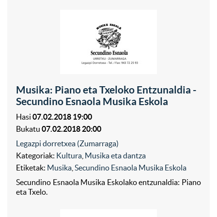
Musika: Piano eta Txeloko Entzunaldia -
Secundino Esnaola Musika Eskola
Hasi
07.02.2018 19:00
Bukatu
07.02.2018 20:00
Legazpi dorretxea (Zumarraga)
Kategoriak:
Kultura
,
Musika eta dantza
Etiketak:
Musika
,
Secundino Esnaola Musika Eskola
Secundino Esnaola Musika Eskolako entzunaldia: Piano
eta Txelo.