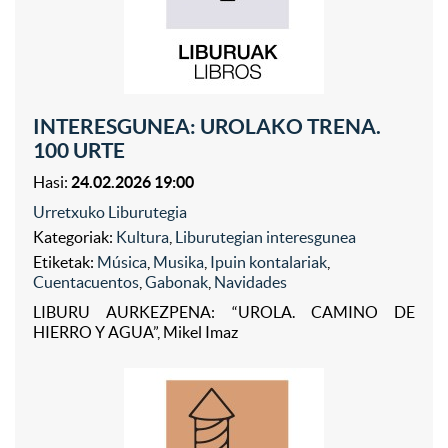
INTERESGUNEA: UROLAKO TRENA.
100 URTE
Hasi:
24.02.2026 19:00
Urretxuko Liburutegia
Kategoriak:
Kultura
,
Liburutegian interesgunea
Etiketak:
Música
,
Musika
,
Ipuin kontalariak
,
Cuentacuentos
,
Gabonak
,
Navidades
LIBURU AURKEZPENA: “UROLA. CAMINO DE
HIERRO Y AGUA”, Mikel Imaz