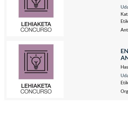
Uda
Kat
Eti
Ant
EN
AN
Has
Uda
Eti
Org