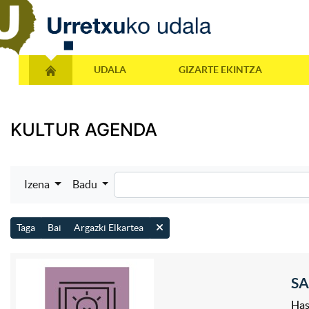
UDALA
GIZARTE EKINTZA
KULTUR AGENDA
Izena
Badu
Taga
Bai
Argazki Elkartea
SA
Has