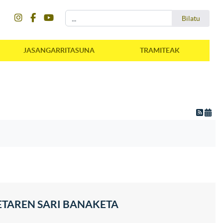
instagram
facebook
youtube
Bilatu
Bilatu
JASANGARRITASUNA
TRAMITEAK
ETAREN SARI BANAKETA