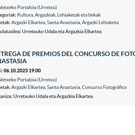
letxeko Portaloia (Urretxu)
egoriak:
Kultura
,
Argazkiak
,
Lehiaketak eta bekak
ketak:
Argazki Elkartea
,
Santa Anastasia
,
Argazki Lehiaketa
olatzailea: Urretxuko Udala eta Argazkia Elkartea
TREGA DE PREMIOS DEL CONCURSO DE FOTO
ASTASIA
i:
06.10.2023 19:00
letxeko Portaloia (Urretxu)
ketak:
Argazki Elkartea
,
Santa Anastasia
,
Concurso Fotográfico
aniza: Urretxuko Udala eta Argazkia Elkartea