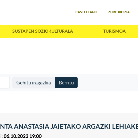
Select your language
ZURE IRITZIA
CASTELLANO
SUSTAPEN SOZIOKULTURALA
TURISMOA
Gehitu iragazkia
Berritu
NTA ANASTASIA JAIETAKO ARGAZKI LEHIAK
i:
06.10.2023 19:00