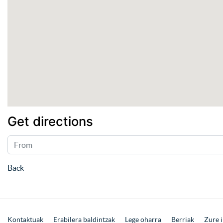
Get directions
Back
Kontaktuak
Erabilera baldintzak
Lege oharra
Berriak
Zure i