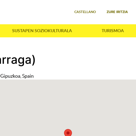
Select your language
ZURE IRITZIA
CASTELLANO
SUSTAPEN SOZIOKULTURALA
TURISMOA
arraga)
 Gipuzkoa, Spain