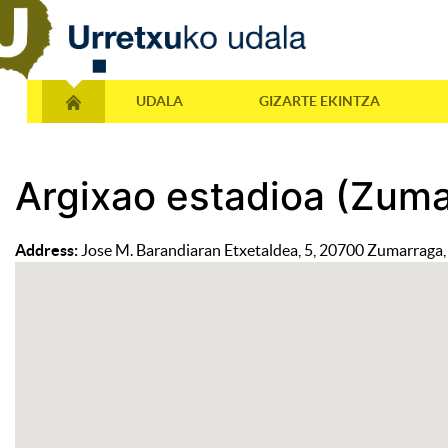
UDALA
GIZARTE EKINTZA
Argixao estadioa (Zum
Address:
Jose M. Barandiaran Etxetaldea, 5, 20700 Zumarraga,