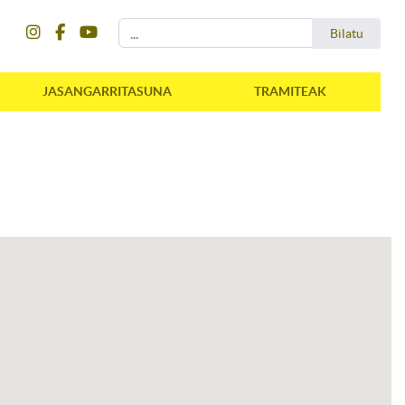
instagram
facebook
youtube
Bilatu
Bilatu
JASANGARRITASUNA
TRAMITEAK