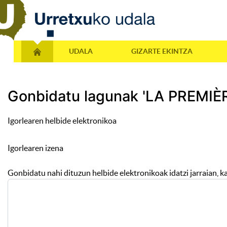
UDALA
GIZARTE EKINTZA
Gonbidatu lagunak 'LA PREMIÈRE
Igorlearen helbide elektronikoa
Igorlearen izena
Gonbidatu nahi dituzun helbide elektronikoak idatzi jarraian, k