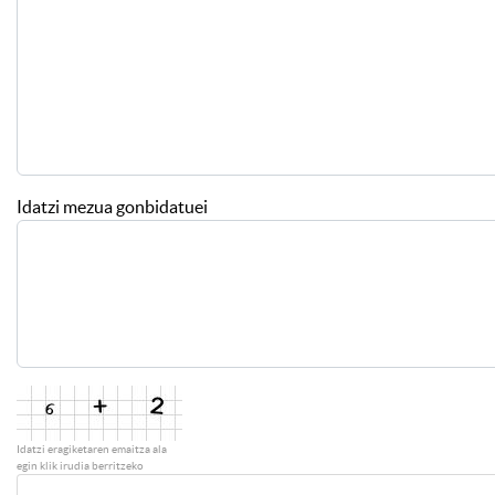
Idatzi mezua gonbidatuei
Idatzi eragiketaren emaitza ala
egin klik irudia berritzeko