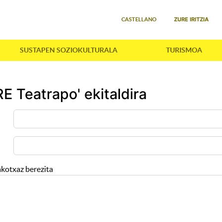
Select your language
ZURE IRITZIA
CASTELLANO
SUSTAPEN SOZIOKULTURALA
TURISMOA
 Teatrapo' ekitaldira
akotxaz berezita