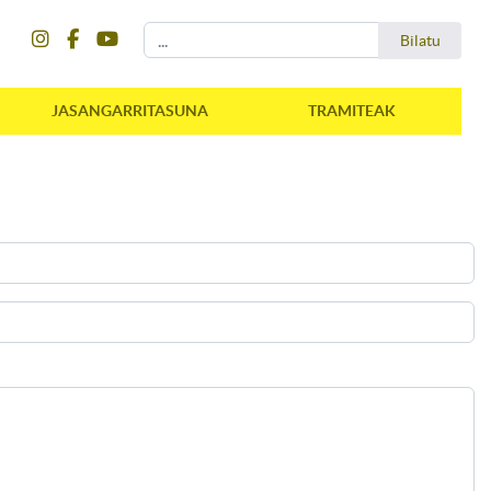
instagram
facebook
youtube
Bilatu
Bilatu
JASANGARRITASUNA
TRAMITEAK