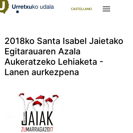
Select your language
CASTELLANO
2018ko Santa Isabel Jaietako
Egitarauaren Azala
Aukeratzeko Lehiaketa -
Lanen aurkezpena