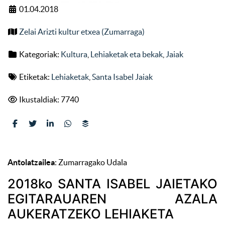
01.04.2018
Zelai Arizti kultur etxea (Zumarraga)
Kategoriak:
Kultura
,
Lehiaketak eta bekak
,
Jaiak
Etiketak:
Lehiaketak
,
Santa Isabel Jaiak
Ikustaldiak: 7740
Antolatzailea
: Zumarragako Udala
2018ko SANTA ISABEL JAIETAKO
EGITARAUAREN AZALA
AUKERATZEKO LEHIAKETA