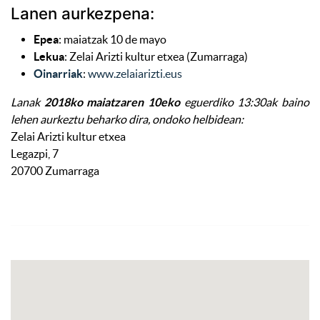
Lanen aurkezpena:
Epea
: maiatzak 10 de mayo
Lekua
: Zelai Arizti kultur etxea (Zumarraga)
Oinarriak
:
www.zelaiarizti.eus
Lanak
2018ko maiatzaren 10eko
eguerdiko 13:30ak baino
lehen aurkeztu beharko dira, ondoko helbidean:
Zelai Arizti kultur etxea
Legazpi, 7
20700 Zumarraga