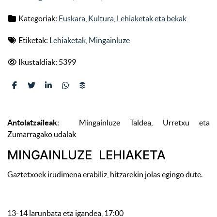
Kategoriak:
Euskara
,
Kultura
,
Lehiaketak eta bekak
Etiketak:
Lehiaketak
,
Mingainluze
Ikustaldiak: 5399
Antolatzaileak
: Mingainluze Taldea, Urretxu eta
Zumarragako udalak
MINGAINLUZE LEHIAKETA
Gaztetxoek irudimena erabiliz, hitzarekin jolas egingo dute.
13-14 larunbata eta igandea, 17:00