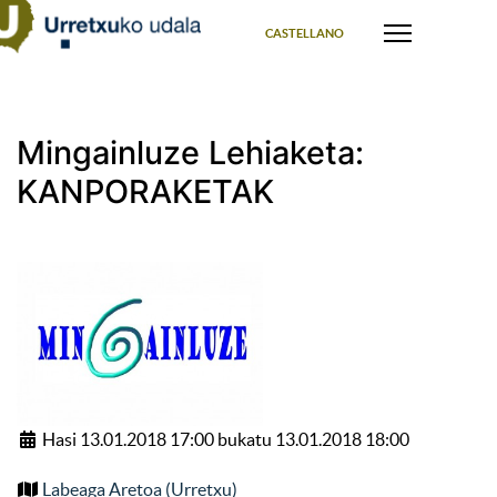
Select your language
CASTELLANO
Mingainluze Lehiaketa:
KANPORAKETAK
Hasi 13.01.2018 17:00 bukatu 13.01.2018 18:00
Labeaga Aretoa (Urretxu)