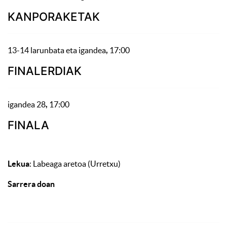
KANPORAKETAK
13-14 larunbata eta igandea
,
17:00
FINALERDIAK
igandea 28
,
17:00
FINALA
Lekua
: Labeaga aretoa (Urretxu)
Sarrera doan