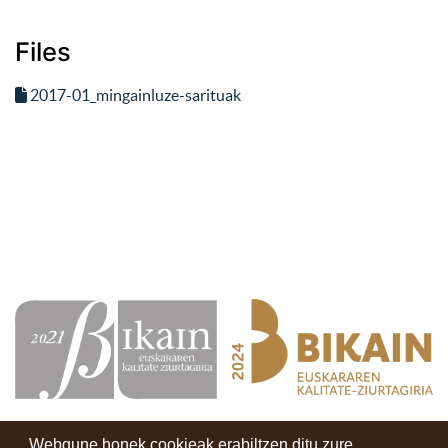
Files
2017-01_mingainluze-sarituak
Webgune honek cookieak erabiltzen ditu zure